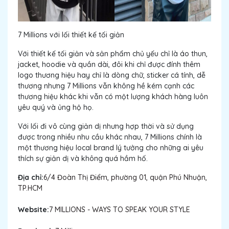
7 Millions với lối thiết kế tối giản
Với thiết kế tối giản và sản phẩm chủ yếu chỉ là áo thun,
jacket, hoodie và quần dài, đôi khi chỉ được đính thêm
logo thương hiệu hay chỉ là dòng chữ, sticker cá tính, dễ
thương nhưng 7 Millions vẫn không hề kém cạnh các
thương hiệu khác khi vẫn có một lượng khách hàng luôn
yêu quý và ủng hộ họ.
Với lối đi vô cùng giản dị nhưng hợp thời và sử dụng
được trong nhiều nhu cầu khác nhau, 7 Millions chính là
một thương hiệu local brand lý tưởng cho những ai yêu
thích sự giản dị và không quá hầm hố.
Địa chỉ:
6/4 Đoàn Thị Điểm, phường 01, quận Phú Nhuận,
TP.HCM
Website:
7 MILLIONS - WAYS TO SPEAK YOUR STYLE