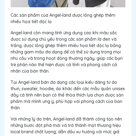
Các sản phẩm của Angel-land được lồng ghép thêm
nhiều họa tiết độc lạ
Angel-land còn mang tính ứng dụng cao khi màu sắc
được sử dụng chủ yếu trong các sản phẩm là đen và
trắng, được lồng ghép thêm nhiều họa tiết độc lạ bằng
những gam màu đa dạng để có thể sử dụng trong mọi
nhu cầu và trong hoạt động thường ngày, giúp các bạn
trẻ phần nào thể hiện được cá tính và phong cách cá
nhân của bản thân.
Tại Angel-land bán đa dạng các loại kiểu dáng từ áo
thun, sweater, hoodie, áo khác đến các mẫu quần unisex
đầy cá tính nên bạn có thể thỏa thích lựa chọn được sản
phẩm mà mình ưng ý, phù hợp với phong cách của bản
thân.
Với những lý do trên, Angel-land đã thành công tạo nên
những bước đột phá mới và trở thành một thương hiệu
local brand chất lượng, dẫn đầu xu hướng với mức giá