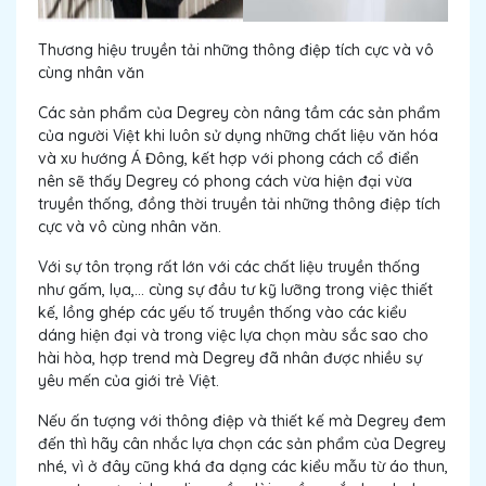
Thương hiệu truyền tải những thông điệp tích cực và vô
cùng nhân văn
Các sản phẩm của Degrey còn nâng tầm các sản phẩm
của người Việt khi luôn sử dụng những chất liệu văn hóa
và xu hướng Á Đông, kết hợp với phong cách cổ điển
nên sẽ thấy Degrey có phong cách vừa hiện đại vừa
truyền thống, đồng thời truyền tải những thông điệp tích
cực và vô cùng nhân văn.
Với sự tôn trọng rất lớn với các chất liệu truyền thống
như gấm, lụa,... cùng sự đầu tư kỹ lưỡng trong việc thiết
kế, lồng ghép các yếu tố truyền thống vào các kiểu
dáng hiện đại và trong việc lựa chọn màu sắc sao cho
hài hòa, hợp trend mà Degrey đã nhân được nhiều sự
yêu mến của giới trẻ Việt.
Nếu ấn tượng với thông điệp và thiết kế mà Degrey đem
đến thì hãy cân nhắc lựa chọn các sản phẩm của Degrey
nhé, vì ở đây cũng khá đa dạng các kiểu mẫu từ áo thun,