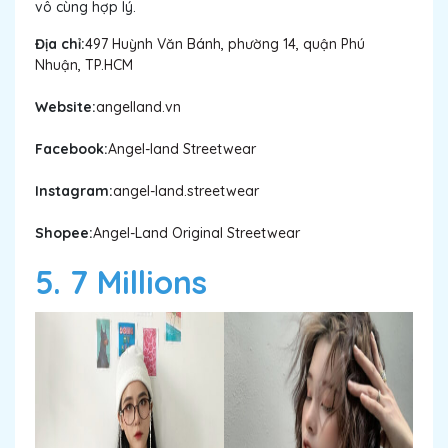
vô cùng hợp lý.
Địa chỉ:
497 Huỳnh Văn Bánh, phường 14, quận Phú
Nhuận, TP.HCM
Website:
angelland.vn
Facebook:
Angel-land Streetwear
Instagram:
angel-land.streetwear
Shopee:
Angel-Land Original Streetwear
5. 7 Millions