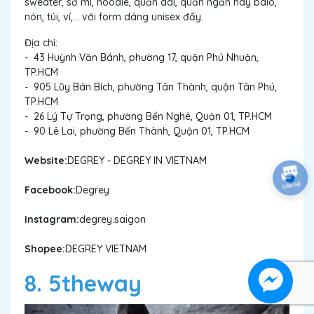
sweater, sơ mi, hoodie, quần dài, quần ngắn hay balo,
nón, túi, ví,... với form dáng unisex đấy.
Địa chỉ:
-
43 Huỳnh Văn Bánh, phường 17, quận Phú Nhuận,
TP.HCM
-
905 Lũy Bán Bích, phường Tân Thành, quận Tân Phú,
TP.HCM
-
26 Lý Tự Trọng, phường Bến Nghé, Quận 01, TP.HCM
-
90 Lê Lai, phường Bến Thành, Quận 01, TP.HCM
Website:
DEGREY - DEGREY IN VIETNAM
Facebook:
Degrey
Instagram:
degrey.saigon
Shopee:
DEGREY VIETNAM
8. 5theway