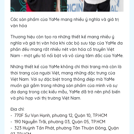
Các sản phẩm của YaMe mang nhiều ý nghĩa và giá trị
văn hóa
Thương hiệu còn tạo ra những thiết kế mang nhiều ý
nghĩa và giá trị văn hóa khi các bộ sưu tập của YaMe đa
phần đều mang rất nhiều nét văn hóa cổ truyền Việt
Nam - một yếu tố nổi bật và vô cùng tâm đắc của YaMe.
Những thiết kế của YaMe không chỉ thời trang mà còn là
thời trang của người Việt, mang những đặc trưng của
Việt Nam. Với sự đặc biệt trong thông điệp mà YaMe
muốn gửi gắm trong những sản phẩm của mình và sự
đa dạng trong các kiểu mẫu, YaMe đã trở nên phổ biến
và phù hợp với thị trường Việt Nam.
Địa chỉ:
-
770F Sư Vạn Hạnh, phường 12, Quận 10, TP.HCM
-
190 Nguyễn Trãi, phường 03, Quận 05, TP.HCM
-
323 Huỳnh Tấn Phát, phường Tân Thuận Đông, Quận