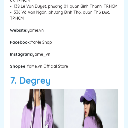
07, TP.HCM
-
138 Lê Văn Duyệt, phường 01, quận Bình Thạnh, TP.HCM
-
336 Võ Văn Ngân, phường Bình Thọ, quận Thủ Đức,
TP.HCM
Website:
yame.vn
Facebook:
YaMe Shop
Instagram:
yame_vn
Shopee:
YaMe.vn Official Store
7. Degrey