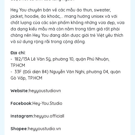
Hey You chuyên bán về các mẫu áo thun, sweater,
jacket, hoodie, áo khoác,... mang hướng unisex và với
chất lượng của các sản phẩm không những vừa đẹp, vừa
đa dạng kiểu mẫu mà còn nằm trong tầm giá rất phải
chăng nên Hey You đang dần được giới trẻ Việt yêu thích
và sử dụng rộng rãi trong cộng đồng.
Địa chỉ:
-
182/13A Lê Văn Sỹ, phường 10, quận Phú Nhuận,
TP.HCM
-
33F (Đối diện 84) Nguyễn Văn Nghi, phường 04, quận
Gò Vấp, TP.HCM
Website:
heyyoustudiovn
Facebook:
Hey-You.Studio
Instagram:
heyyou.officiall
Shopee:
heyyoustudio.vn