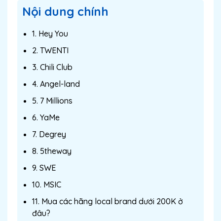
Nội dung chính
1. Hey You
2. TWENTI
3. Chili Club
4. Angel-land
5. 7 Millions
6. YaMe
7. Degrey
8. 5theway
9. SWE
10. MSIC
11. Mua các hãng local brand dưới 200K ở
đâu?