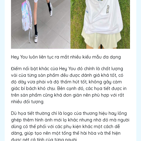
Hey You luôn liên tục ra mắt nhiều kiểu mẫu đa dạng
Điểm nổi bật khác của Hey You đó chính là chất lượng
vải của từng sản phẩm đều được đánh giá khá tốt, có
độ dày vừa phải và độ thấm hút tốt, không gây cảm
giác bí bách khó chịu. Bên cạnh đó, các họa tiết được in
trên sản phẩm cũng khá đơn giản nên phù hợp với rất
nhiều đối tượng.
Dù họa tiết thường chỉ là logo của thương hiệu hay lồng
ghép thêm hình ảnh mới lạ khác nhưng nhờ đó mà người
dùng có thể phối với các phụ kiện khác một cách dễ
dàng, giúp tạo nên một tổng thể hài hòa và thể hiện
được nét cá tính của từng người.