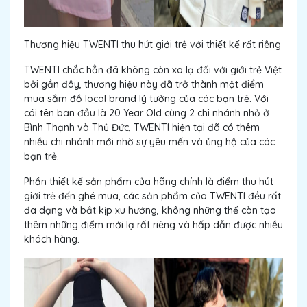
Thương hiệu TWENTI thu hút giới trẻ với thiết kế rất riêng
TWENTI chắc hẳn đã không còn xa lạ đối với giới trẻ Việt
bởi gần đây, thương hiệu này đã trở thành một điểm
mua sắm đồ local brand lý tưởng của các bạn trẻ. Với
cái tên ban đầu là 20 Year Old cùng 2 chi nhánh nhỏ ở
Bình Thạnh và Thủ Đức, TWENTI hiện tại đã có thêm
nhiều chi nhánh mới nhờ sự yêu mến và ủng hộ của các
bạn trẻ.
Phần thiết kế sản phẩm của hãng chính là điểm thu hút
giới trẻ đến ghé mua, các sản phẩm của TWENTI đều rất
đa dạng và bắt kịp xu hướng, không những thế còn tạo
thêm những điểm mới lạ rất riêng và hấp dẫn được nhiều
khách hàng.