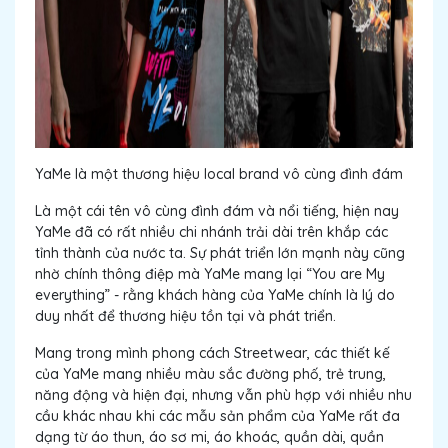
YaMe là một thương hiệu local brand vô cùng đình đám
Là một cái tên vô cùng đình đám và nổi tiếng, hiện nay
YaMe đã có rất nhiều chi nhánh trải dài trên khắp các
tỉnh thành của nước ta. Sự phát triển lớn mạnh này cũng
nhờ chính thông điệp mà YaMe mang lại “You are My
everything” - rằng khách hàng của YaMe chính là lý do
duy nhất để thương hiệu tồn tại và phát triển.
Mang trong mình phong cách Streetwear, các thiết kế
của YaMe mang nhiều màu sắc đường phố, trẻ trung,
năng động và hiện đại, nhưng vẫn phù hợp với nhiều nhu
cầu khác nhau khi các mẫu sản phẩm của YaMe rất đa
dạng từ áo thun, áo sơ mi, áo khoác, quần dài, quần