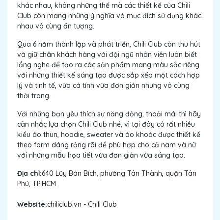
khác nhau, không những thế mà các thiết kế của Chili
Club còn mang những ý nghĩa và mục đích sử dụng khác
nhau vô cùng ấn tượng.
Qua 6 năm thành lập và phát triển, Chili Club còn thu hút
và giữ chân khách hàng với đội ngũ nhân viên luôn biết
lắng nghe để tạo ra các sản phẩm mang màu sắc riêng
với những thiết kế sáng tạo được sắp xếp một cách hợp
lý và tinh tế, vừa cá tính vừa đơn giản nhưng vô cùng
thời trang.
Với những bạn yêu thích sự năng động, thoải mái thì hãy
cân nhắc lựa chọn Chili Club nhé, vì tại đây có rất nhiều
kiểu áo thun, hoodie, sweater và áo khoác được thiết kế
theo form dáng rộng rãi để phù hợp cho cả nam và nữ
với những mẫu họa tiết vừa đơn giản vừa sáng tạo.
Địa chỉ:
640 Lũy Bán Bích, phường Tân Thành, quận Tân
Phú, TP.HCM
Website:
chiliclub.vn - Chili Club