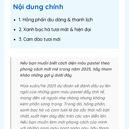
Nội dung chính
1. Hồng phấn dịu dàng & thanh lịch
2. Xanh bạc hà tươi mát & hiện đại
3. Cam đào tươi mới
Nếu bạn muốn biết cách diện màu pastel theo
phong cách mới mẻ trong năm 2025, hãy tham
khảo những gợi ý dưới đây
Mùa xuân/hè 2025 dự đoán sẽ đánh dấu sự lên
ngôi của những gam màu pastel đầy tinh tế,
mang đến vẻ ngoài nhẹ nhàng nhưng không
kém phần sang trọng. Trong đó, hồng phấn,
xanh bạc hà và cam tươi là ba sắc thái nổi bật
nhất, xuất hiện dày đặc trên các sàn diễn lớn.
Nếu bạn muốn làm mới phong cách của mình
với những gam màu ngọt ngào này, hãy tham