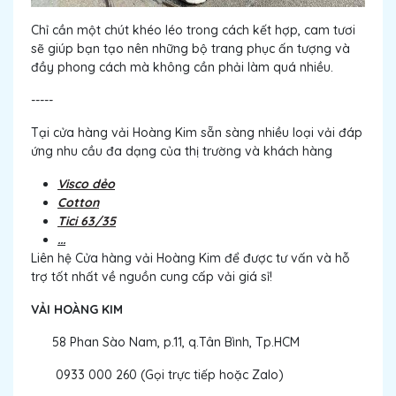
Chỉ cần một chút khéo léo trong cách kết hợp, cam tươi
sẽ giúp bạn tạo nên những bộ trang phục ấn tượng và
đầy phong cách mà không cần phải làm quá nhiều.
-----
Tại cửa hàng vải Hoàng Kim sẵn sàng nhiều loại vải đáp
ứng nhu cầu đa dạng của thị trường và khách hàng
Visco dẻo
Cotton
Tici 63/35
...
Liên hệ Cửa hàng vải Hoàng Kim để được tư vấn và hỗ
trợ tốt nhất về nguồn cung cấp vải giá sỉ!
VẢI HOÀNG KIM
58 Phan Sào Nam, p.11, q.Tân Bình, Tp.HCM
0933 000 260 (Gọi trực tiếp hoặc Zalo)