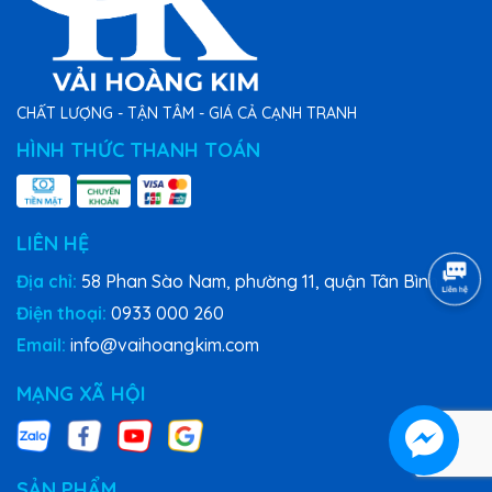
CHẤT LƯỢNG - TẬN TÂM - GIÁ CẢ CẠNH TRANH
HÌNH THỨC THANH TOÁN
LIÊN HỆ
Địa chỉ:
58 Phan Sào Nam, phường 11, quận Tân Bình
Điện thoại:
0933 000 260
Email:
info@vaihoangkim.com
MẠNG XÃ HỘI
SẢN PHẨM