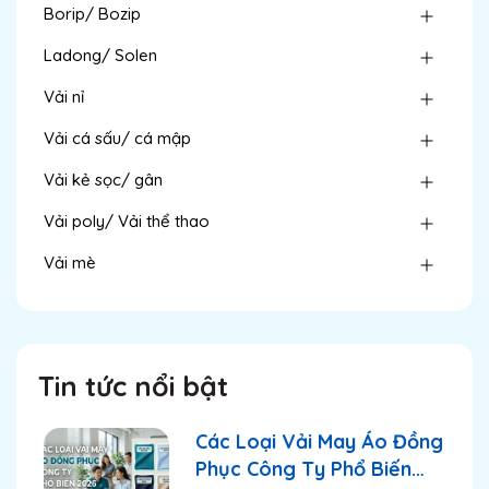
Borip/ Bozip
Ladong/ Solen
Vải nỉ
Vải cá sấu/ cá mập
Vải kẻ sọc/ gân
Vải poly/ Vải thể thao
Vải mè
Tin tức nổi bật
Các Loại Vải May Áo Đồng
Phục Công Ty Phổ Biến