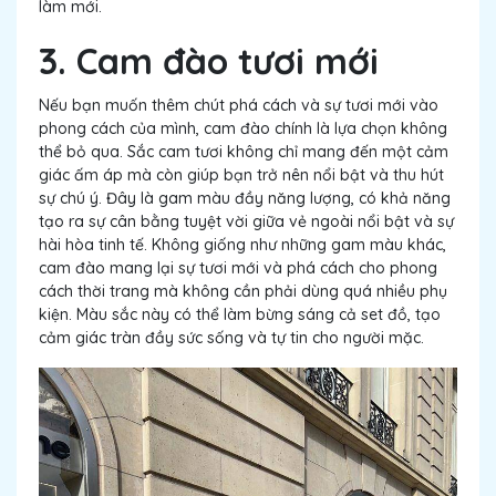
làm mới.
3. Cam đào tươi mới
Nếu bạn muốn thêm chút phá cách và sự tươi mới vào
phong cách của mình, cam đào chính là lựa chọn không
thể bỏ qua. Sắc cam tươi không chỉ mang đến một cảm
giác ấm áp mà còn giúp bạn trở nên nổi bật và thu hút
sự chú ý. Đây là gam màu đầy năng lượng, có khả năng
tạo ra sự cân bằng tuyệt vời giữa vẻ ngoài nổi bật và sự
hài hòa tinh tế. Không giống như những gam màu khác,
cam đào mang lại sự tươi mới và phá cách cho phong
cách thời trang mà không cần phải dùng quá nhiều phụ
kiện. Màu sắc này có thể làm bừng sáng cả set đồ, tạo
cảm giác tràn đầy sức sống và tự tin cho người mặc.