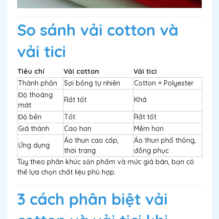
So sánh vải cotton và
vải tici
Tiêu chí
Vải cotton
Vải tici
Thành phần
Sợi bông tự nhiên
Cotton + Polyester
Độ thoáng
Rất tốt
Khá
mát
Độ bền
Tốt
Rất tốt
Giá thành
Cao hơn
Mềm hơn
Áo thun cao cấp,
Áo thun phổ thông,
Ứng dụng
thời trang
đồng phục
Tùy theo phân khúc sản phẩm và mức giá bán, bạn có
thể lựa chọn chất liệu phù hợp.
3 cách phân biệt vải