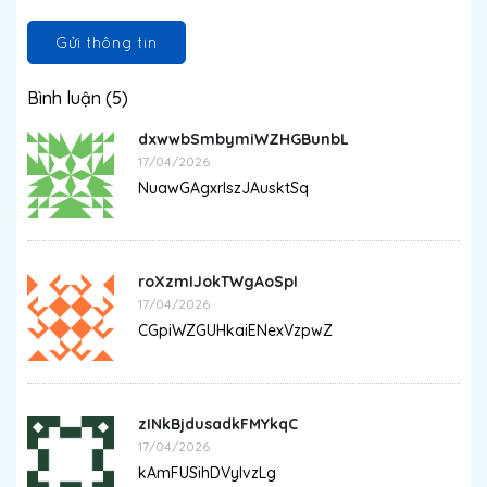
Gửi thông tin
Bình luận (5)
dxwwbSmbymiWZHGBunbL
17/04/2026
NuawGAgxrIszJAusktSq
roXzmIJokTWgAoSpI
17/04/2026
CGpiWZGUHkaiENexVzpwZ
zINkBjdusadkFMYkqC
17/04/2026
kAmFUSihDVyIvzLg