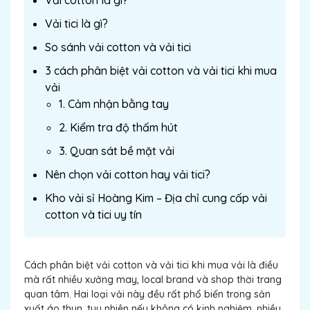
Vải cotton là gì?
Vải tici là gì?
So sánh vải cotton và vải tici
3 cách phân biệt vải cotton và vải tici khi mua
vải
1. Cảm nhận bằng tay
2. Kiểm tra độ thấm hút
3. Quan sát bề mặt vải
Nên chọn vải cotton hay vải tici?
Kho vải sỉ Hoàng Kim – Địa chỉ cung cấp vải
cotton và tici uy tín
Cách phân biệt vải cotton và vải tici khi mua vải là điều
mà rất nhiều xưởng may, local brand và shop thời trang
quan tâm. Hai loại vải này đều rất phổ biến trong sản
xuất áo thun, tuy nhiên nếu không có kinh nghiệm, nhiều