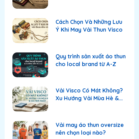
thời điểm này?
Cách Chọn Và Những Lưu
Ý Khi May Vải Thun Visco
Quy trình sản xuất áo thun
cho local brand từ A-Z
Vải Visco Có Mát Không?
Xu Hướng Vải Mùa Hè &
Giá Mới Nhất
Vải may áo thun oversize
nên chọn loại nào?