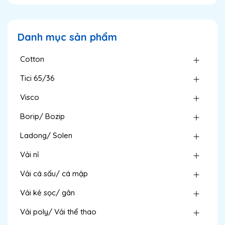
Danh mục sản phẩm
Cotton
Tici 65/36
Visco
Borip/ Bozip
Ladong/ Solen
Vải nỉ
Vải cá sấu/ cá mập
Vải kẻ sọc/ gân
Vải poly/ Vải thể thao