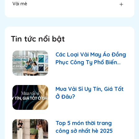
Vải mè
Tin tức nổi bật
Các Loại Vải May Áo Đồng
Phục Công Ty Phổ Biến
2026
Mua Vải Sỉ Uy Tín, Giá Tốt
Ở Đâu?
Top 5 món thời trang
công sở nhất hè 2025