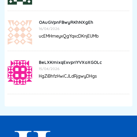
OAuGVpnFBwyRKhNXgEh
16/04/2026
ucEMHmeyxQgYqxcDKnjEUMb
BeLXKmixqExvpriYVXoXGOLc
15/04/2026
HgZiBhfzHwiCJLdRjgwyDHgs