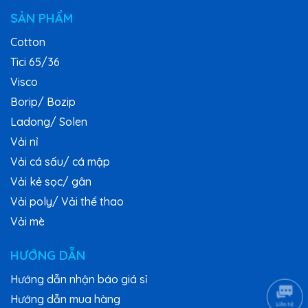
SẢN PHẨM
Cotton
Tici 65/36
Visco
Borip/ Bozip
Ladong/ Solen
Vải nỉ
Vải cá sấu/ cá mập
Vải kẻ sọc/ gân
Vải poly/ Vải thể thao
Vải mè
HƯỚNG DẪN
Hướng dẫn nhận báo giá sỉ
Hướng dẫn mua hàng