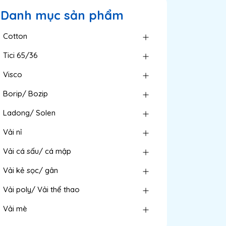
Danh mục sản phẩm
Cotton
Tici 65/36
Visco
Borip/ Bozip
Ladong/ Solen
Vải nỉ
Vải cá sấu/ cá mập
Vải kẻ sọc/ gân
Vải poly/ Vải thể thao
Vải mè