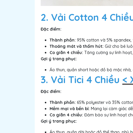
2. Vải Cotton 4 Chiề
Đặc điểm:
Thành phần:
95% cotton và 5% spandex, 
Thoáng mát và thấm hút:
Giữ cho bé luô
Co giãn 4 chiều:
Tăng cường sự linh hoạt,
Gợi ý trang phục:
Áo thun, quần short hoặc đồ bộ mặc nhà, 
3. Vải Tici 4 Chiều
< 
Đặc điểm:
Thành phần:
65% polyester và 35% cotton,
Mềm mại và bền bỉ:
Mang lại cảm giác dễ
Co giãn 4 chiều:
Đảm bảo sự linh hoạt ch
Gợi ý trang phục:
Áo thun, quần dài hoặc đồ thể thao, phù h