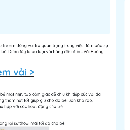
áo trẻ em đóng vai trò quan trọng trong việc đảm bảo sự
 bé. Dưới đây là ba loại vải hàng đầu được
Vải Hoàng
em vải >
bề mặt mịn, tạo cảm giác dễ chịu khi tiếp xúc với da.
g thấm hút tốt giúp giữ cho da bé luôn khô ráo.
ù hợp với các hoạt động của trẻ.
g lại sự thoải mái tối đa cho bé.