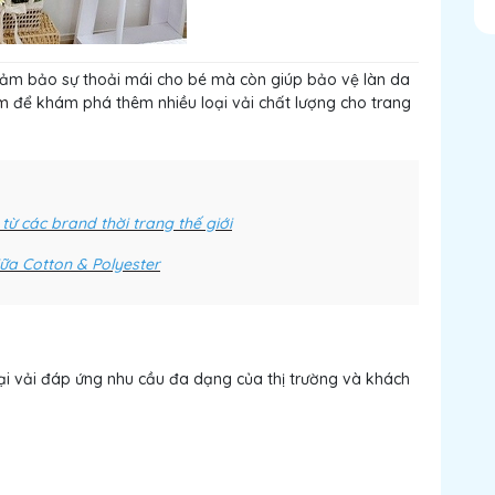
 đảm bảo sự thoải mái cho bé mà còn giúp bảo vệ làn da
im
để khám phá thêm nhiều loại vải chất lượng cho trang
từ các brand thời trang thế giới
iữa Cotton & Polyester
ại vải đáp ứng nhu cầu đa dạng của thị trường và khách