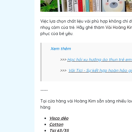
Việc lựa chọn chất liệu vải phù hợp không chỉ
nhạy cảm của trẻ. Hãy ghé thăm
Vải Hoàng K
phục của bé yêu.
Xem thêm
>>>
Học hỏi xu hướng áo thun trẻ em 
>>>
Vải Tici - Sự kết hợp hoàn hảo g
-----
Tại cửa hàng vải Hoàng Kim sẵn sàng nhiều lo
hàng
Visco dẻo
Cotton
Tici 63/35