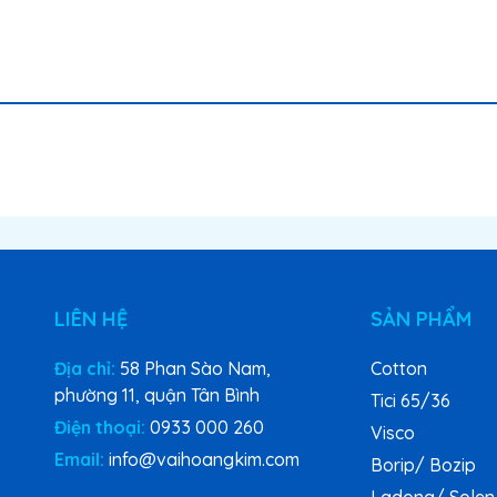
LIÊN HỆ
SẢN PHẨM
Địa chỉ:
58 Phan Sào Nam,
Cotton
phường 11, quận Tân Bình
Tici 65/36
Điện thoại:
0933 000 260
Visco
Email:
info@vaihoangkim.com
Borip/ Bozip
Ladong/ Solen