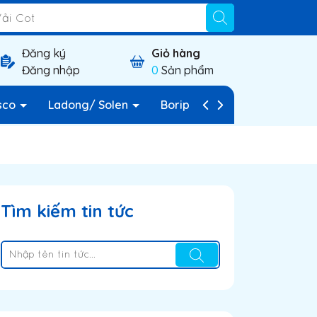
Đăng ký
Giỏ hàng
Đăng nhập
0
Sản phẩm
sco
Ladong/ Solen
Borip
Vải nỉ
Vải c
Tìm kiếm tin tức