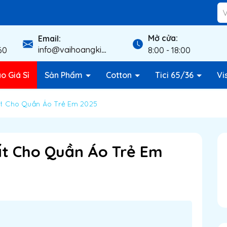
Mở cửa:
Email:
info@vaihoangkim.com
60
8:00 - 18:00
o Giá Sỉ
Sản Phẩm
Cotton
Tici 65/36
Vi
ất Cho Quần Áo Trẻ Em 2025
ất Cho Quần Áo Trẻ Em