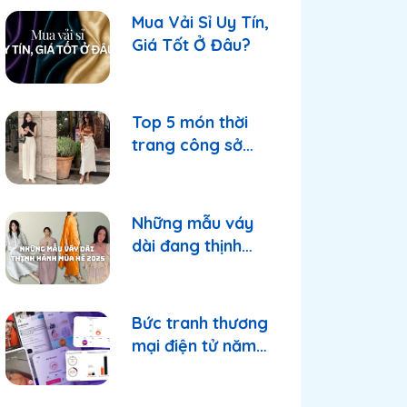
Mua Vải Sỉ Uy Tín,
Giá Tốt Ở Đâu?
Top 5 món thời
trang công sở
nhất hè 2025
Những mẫu váy
dài đang thịnh
hành trong mùa
hè 2025
Bức tranh thương
mại điện tử năm
2025: Shopee và
TikTok Shop tiếp