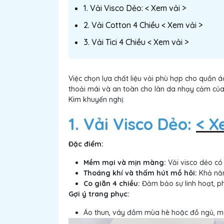
1. Vải Visco Dẻo: < Xem vải >
2. Vải Cotton 4 Chiều < Xem vải >
3. Vải Tici 4 Chiều < Xem vải >
Việc chọn lựa chất liệu vải phù hợp cho quần 
thoải mái và an toàn cho làn da nhạy cảm của
Kim
khuyến nghị:
1. Vải Visco Dẻo:
< X
Đặc điểm:
Mềm mại và mịn màng:
Vải visco dẻo có 
Thoáng khí và thấm hút mồ hôi:
Khả năn
Co giãn 4 chiều:
Đảm bảo sự linh hoạt, ph
Gợi ý trang phục:
Áo thun, váy đầm mùa hè hoặc đồ ngủ, man