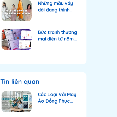
Những mẫu váy
dài đang thịnh
hành trong mùa
hè 2025
Bức tranh thương
mại điện tử năm
2025: Shopee và
TikTok Shop tiếp
tục thống lĩnh thị
trường?
Tin liên quan
Các Loại Vải May
Áo Đồng Phục
Công Ty Phổ Biến
2026