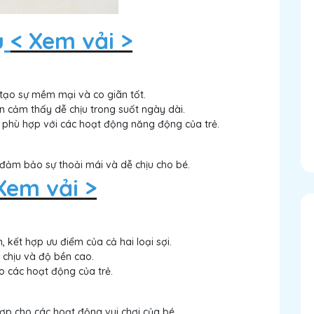
u
< Xem vải >
tạo sự mềm mại và co giãn tốt.
n cảm thấy dễ chịu trong suốt ngày dài.
 phù hợp với các hoạt động năng động của trẻ.
đảm bảo sự thoải mái và dễ chịu cho bé.
Xem vải >
 kết hợp ưu điểm của cả hai loại sợi.
 chịu và độ bền cao.
o các hoạt động của trẻ.
ợp cho các hoạt động vui chơi của bé.