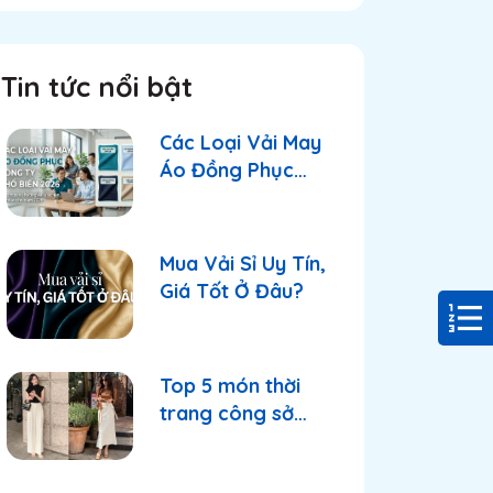
Tin tức nổi bật
Các Loại Vải May
Áo Đồng Phục
Công Ty Phổ Biến
2026
Mua Vải Sỉ Uy Tín,
Giá Tốt Ở Đâu?
Top 5 món thời
trang công sở
nhất hè 2025