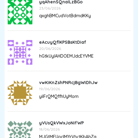
yqAhenSQnaILzBGo
23/06/2026
qxghBMCudVotBdmdKKy
eAcuyQflKPSBsKtDiaf
20/06/2026
hGtkUyIAHDOEMJdcEYVME
vwKiKnZshPNRcjBgWiDhJw
19/06/2026
yiIFrQMQffhUyMom
yVUsQkVWxJoNifWP
18/06/2026
MJGtMFUoclMYrVtvtKbAhZa