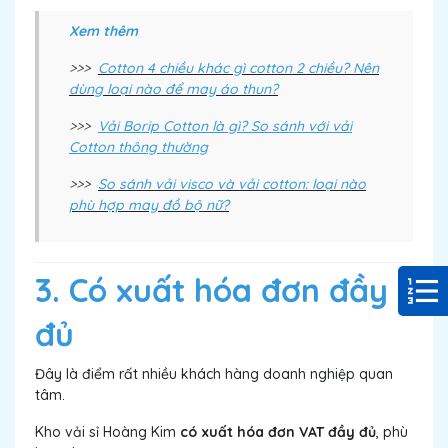
Xem thêm
>>>
Cotton 4 chiều khác gì cotton 2 chiều? Nên
dùng loại nào để may áo thun?
>>>
Vải Borip Cotton là gì? So sánh với vải
Cotton thông thường
>>>
So sánh vải visco và vải cotton: loại nào
phù hợp may đồ bộ nữ?
3. Có xuất hóa đơn đầy
đủ
Đây là điểm rất nhiều khách hàng doanh nghiệp quan
tâm.
Kho vải sỉ Hoàng Kim
có xuất hóa đơn VAT đầy đủ
, phù