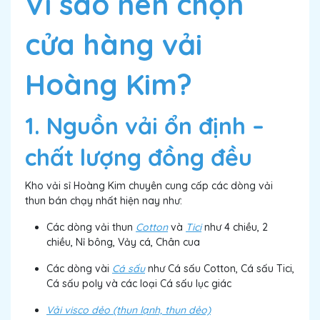
Vì sao nên chọn
cửa hàng vải
Hoàng Kim?
1. Nguồn vải ổn định –
chất lượng đồng đều
Kho vải sỉ Hoàng Kim chuyên cung cấp các dòng vải
thun bán chạy nhất hiện nay như:
Các dòng vải thun
Cotton
và
Tici
như 4 chiều, 2
chiều, Nỉ bông, Vảy cá, Chân cua
Các dòng vài
Cá sấu
như Cá sấu Cotton, Cá sấu Tici,
Cá sấu poly và các loại Cá sấu lục giác
Vải visco dẻo (thun lạnh, thun dẻo)