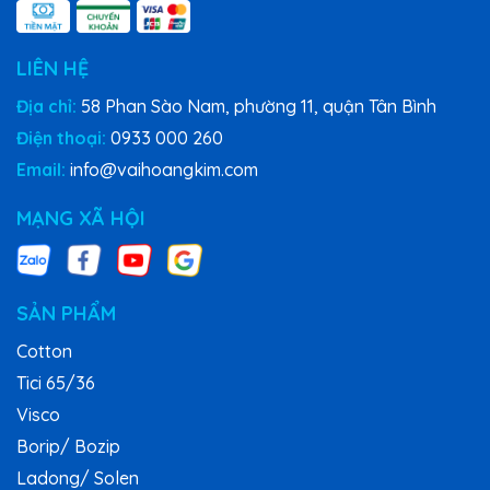
LIÊN HỆ
Địa chỉ:
58 Phan Sào Nam, phường 11, quận Tân Bình
Điện thoại:
0933 000 260
Email:
info@vaihoangkim.com
MẠNG XÃ HỘI
SẢN PHẨM
Cotton
Tici 65/36
Visco
Borip/ Bozip
Ladong/ Solen