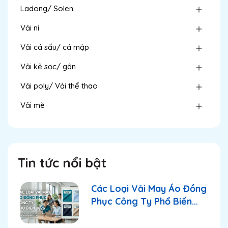
Ladong/ Solen
Vải nỉ
Vải cá sấu/ cá mập
Vải kẻ sọc/ gân
Vải poly/ Vải thể thao
Vải mè
Tin tức nổi bật
Các Loại Vải May Áo Đồng
Phục Công Ty Phổ Biến
2026