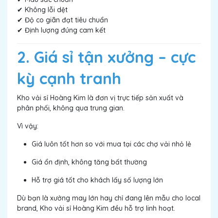
✔ Không lỗi dệt
✔ Độ co giãn đạt tiêu chuẩn
✔ Định lượng đúng cam kết
2. Giá sỉ tận xưởng – cực
kỳ cạnh tranh
Kho vải sỉ Hoàng Kim là đơn vị trực tiếp sản xuất và
phân phối, không qua trung gian.
Vì vậy:
Giá luôn tốt hơn so với mua tại các chợ vải nhỏ lẻ
Giá ổn định, không tăng bất thường
Hỗ trợ giá tốt cho khách lấy số lượng lớn
Dù bạn là xưởng may lớn hay chỉ đang lên mẫu cho local
brand, Kho vải sỉ Hoàng Kim đều hỗ trợ linh hoạt.