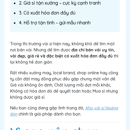
2. Giá sỉ tận xưởng – cực kỳ cạnh tranh
3. Có xuất hóa đơn đầy đủ
4. Hỗ trợ tận tình – gửi mẫu nhanh
Trong thị trường vải sỉ hiện nay, không khó để tìm một
nơi bán vải. Nhưng để tìm được
địa chỉ bán vải uy tín,
vải đẹp, giá rẻ và đặc biệt có xuất hóa đơn đầy đủ
thì
lại không hề đơn giản.
Rất nhiều xưởng may, local brand, shop online hay công
ty cần đặt may đồng phục đều gặp chung một vấn đề:
Giá vải không ổn định, Chất lượng mỗi đợt mỗi khác,
Không có hóa đơn đỏ để quyết toán hoặc Mua sỉ nhưng
không được giá sỉ.
Nếu bạn cũng đang gặp tình trạng đó,
Kho vải sỉ Hoàng
Kim
chính là giải pháp dành cho bạn.