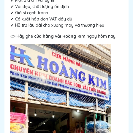
✔ Một địa chỉ vải uy tín
✔ Vải đẹp, chất lượng ổn định
✔ Giá sỉ cạnh tranh
✔ Có xuất hóa đơn VAT đầy đủ
✔ Hỗ trợ lâu dài cho xưởng may và thương hiệu
👉 Hãy ghé
cửa hàng vải Hoàng Kim
ngay hôm nay.