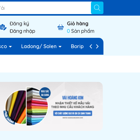
Đăng ký
Giỏ hàng
Đăng nhập
0
Sản phẩm
sco
Ladong/ Solen
Borip
Vải nỉ
Vải c