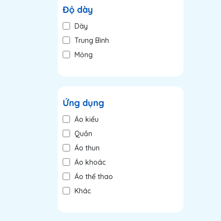
Độ dày
Dày
Trung Bình
Mỏng
Ứng dụng
Áo kiểu
Quần
Áo thun
Áo khoác
Áo thể thao
Khác