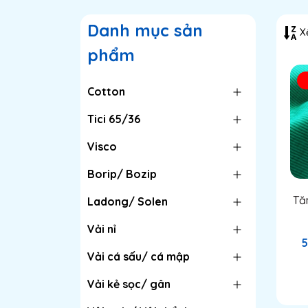
Danh mục sản
Xế
phẩm
Cotton
Tici 65/36
Visco
Borip/ Bozip
Tă
Ladong/ Solen
Vải nỉ
5
Vải cá sấu/ cá mập
Vải kẻ sọc/ gân