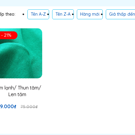
Tên A-Z
Tên Z-A
Hàng mới
Giá thấp đế
p theo:
- 21%
m lạnh/ Thun tăm/
Len tăm
9.000₫
75.000₫