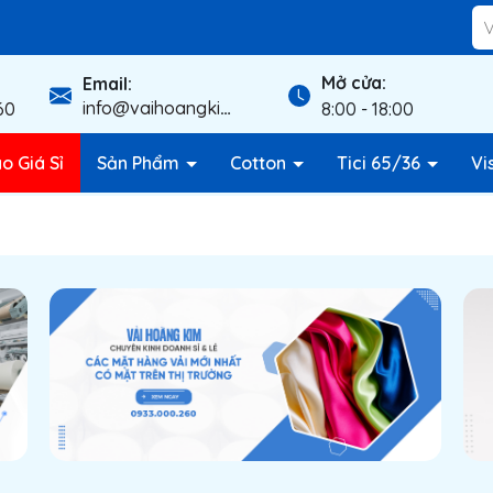
Mở cửa:
Email:
info@vaihoangkim.com
60
8:00 - 18:00
o Giá Sỉ
Sản Phẩm
Cotton
Tici 65/36
Vi