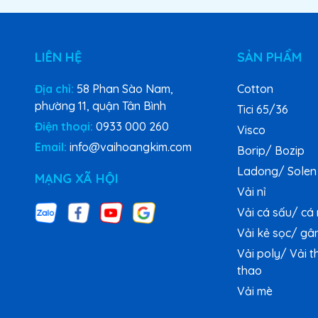
LIÊN HỆ
SẢN PHẨM
Địa chỉ:
58 Phan Sào Nam,
Cotton
phường 11, quận Tân Bình
Tici 65/36
Điện thoại:
0933 000 260
Visco
Email:
info@vaihoangkim.com
Borip/ Bozip
Ladong/ Solen
MẠNG XÃ HỘI
Vải nỉ
Vải cá sấu/ cá
Vải kẻ sọc/ gâ
Vải poly/ Vải t
thao
Vải mè