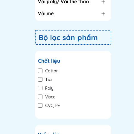
Vải poly/ Vải thể thao
Vải mè
Bộ lọc sản phẩm
Chất liệu
Cotton
Tici
Poly
Visco
CVC, PE