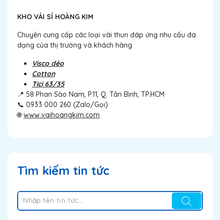
KHO VẢI SỈ HOÀNG KIM
Chuyên cung cấp các loại vài thun đáp ứng nhu cầu đa
dạng của thị trường và khách hàng
Visco dẻo
Cotton
Tici 63/35
📍 58 Phan Sào Nam, P.11, Q. Tân Bình, TP.HCM
📞 0933 000 260 (Zalo/Gọi)
🌐
www.vaihoangkim.com
Tìm kiếm tin tức