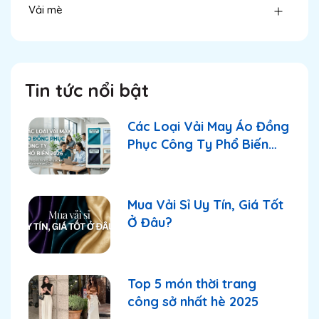
Vải mè
Tin tức nổi bật
Các Loại Vải May Áo Đồng
Phục Công Ty Phổ Biến
2026
Mua Vải Sỉ Uy Tín, Giá Tốt
Ở Đâu?
Top 5 món thời trang
công sở nhất hè 2025