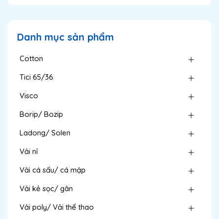
Danh mục sản phẩm
Cotton
Tici 65/36
Visco
Borip/ Bozip
Ladong/ Solen
Vải nỉ
Vải cá sấu/ cá mập
Vải kẻ sọc/ gân
Vải poly/ Vải thể thao