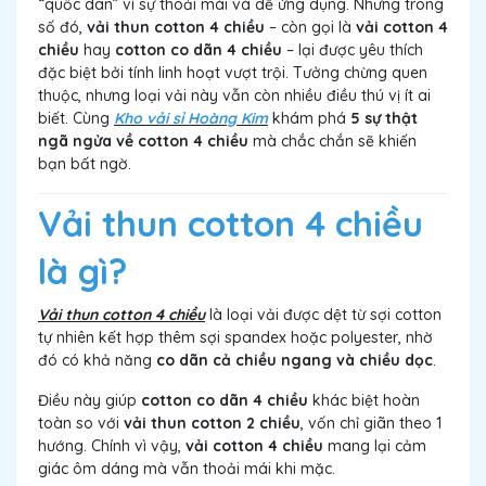
“quốc dân” vì sự thoải mái và dễ ứng dụng. Nhưng trong
số đó,
vải thun cotton 4 chiều
– còn gọi là
vải cotton 4
chiều
hay
cotton co dãn 4 chiều
– lại được yêu thích
đặc biệt bởi tính linh hoạt vượt trội. Tưởng chừng quen
thuộc, nhưng loại vải này vẫn còn nhiều điều thú vị ít ai
biết. Cùng
Kho vải sỉ Hoàng Kim
khám phá
5 sự thật
ngã ngửa về cotton 4 chiều
mà chắc chắn sẽ khiến
bạn bất ngờ.
Vải thun cotton 4 chiều
là gì?
Vải thun cotton 4 chiều
là loại vải được dệt từ sợi cotton
tự nhiên kết hợp thêm sợi spandex hoặc polyester, nhờ
đó có khả năng
co dãn cả chiều ngang và chiều dọc
.
Điều này giúp
cotton co dãn 4 chiều
khác biệt hoàn
toàn so với
vải thun cotton 2 chiều
, vốn chỉ giãn theo 1
hướng. Chính vì vậy,
vải cotton 4 chiều
mang lại cảm
giác ôm dáng mà vẫn thoải mái khi mặc.