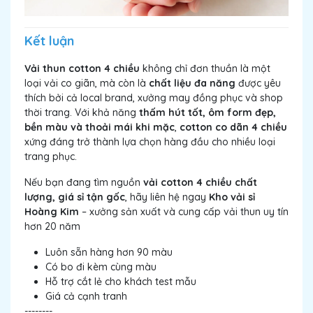
Kết luận
Vải thun cotton 4 chiều
không chỉ đơn thuần là một
loại vải co giãn, mà còn là
chất liệu đa năng
được yêu
thích bởi cả local brand, xưởng may đồng phục và shop
thời trang. Với khả năng
thấm hút tốt, ôm form đẹp,
bền màu và thoải mái khi mặc
,
cotton co dãn 4 chiều
xứng đáng trở thành lựa chọn hàng đầu cho nhiều loại
trang phục.
Nếu bạn đang tìm nguồn
vải cotton 4 chiều chất
lượng, giá sỉ tận gốc
, hãy liên hệ ngay
Kho vải sỉ
Hoàng Kim
– xưởng sản xuất và cung cấp vải thun uy tín
hơn 20 năm
Luôn sẵn hàng hơn 90 màu
Có bo đi kèm cùng màu
Hỗ trợ cắt lẻ cho khách test mẫu
Giá cả cạnh tranh
--------