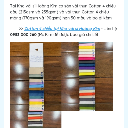
Tại Kho vải sỉ Hoàng Kim có sẵn vải thun Cotton 4 chiều
dày (215gsm và 235gsm) và vải thun Cotton 4 chiều
mỏng (170gsm và 190gsm) hơn 50 màu và bo đi kèm.
>>
Cotton 4 chiều tại Kho vải sỉ Hoàng Kim
- Liên hệ
0933 000 260
(Ms.Kim để được báo giá chi tiết