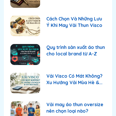
thời điểm này?
Cách Chọn Và Những Lưu
Ý Khi May Vải Thun Visco
Quy trình sản xuất áo thun
cho local brand từ A-Z
Vải Visco Có Mát Không?
Xu Hướng Vải Mùa Hè &
Giá Mới Nhất
Vải may áo thun oversize
nên chọn loại nào?