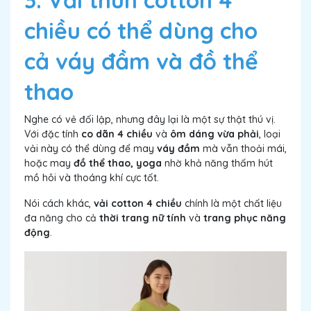
3. Vải thun cotton 4
chiều có thể dùng cho
cả váy đầm và đồ thể
thao
Nghe có vẻ đối lập, nhưng đây lại là một sự thật thú vị.
Với đặc tính
co dãn 4 chiều
và
ôm dáng vừa phải
, loại
vải này có thể dùng để may
váy đầm
mà vẫn thoải mái,
hoặc may
đồ thể thao, yoga
nhờ khả năng thấm hút
mồ hôi và thoáng khí cực tốt.
Nói cách khác,
vải cotton 4 chiều
chính là một chất liệu
đa năng cho cả
thời trang nữ tính
và
trang phục năng
động
.