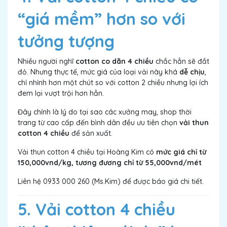
“giá mềm” hơn so với
tưởng tượng
Nhiều người nghĩ
cotton co dãn 4 chiều
chắc hẳn sẽ đắt
đỏ. Nhưng thực tế, mức giá của loại vải này khá
dễ chịu
,
chỉ nhỉnh hơn một chút so với cotton 2 chiều nhưng lợi ích
đem lại vượt trội hơn hẳn.
Đây chính là lý do tại sao các xưởng may, shop thời
trang từ cao cấp đến bình dân đều ưu tiên chọn
vải thun
cotton 4 chiều
để sản xuất.
Vải thun cotton 4 chiều tại Hoàng Kim có
mức giá chỉ từ
150,000vnd/kg, tương đương chỉ từ 55,000vnd/mét
Liên hệ 0933 000 260 (Ms.Kim) để được báo giá chi tiết.
5. Vải cotton 4 chiều