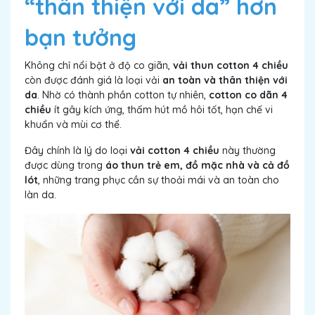
“thân thiện với da” hơn
bạn tưởng
Không chỉ nổi bật ở độ co giãn,
vải thun cotton 4 chiều
còn được đánh giá là loại vải
an toàn và thân thiện với
da
. Nhờ có thành phần cotton tự nhiên,
cotton co dãn 4
chiều
ít gây kích ứng, thấm hút mồ hôi tốt, hạn chế vi
khuẩn và mùi cơ thể.
Đây chính là lý do loại
vải cotton 4 chiều
này thường
được dùng trong
áo thun trẻ em, đồ mặc nhà và cả đồ
lót
, những trang phục cần sự thoải mái và an toàn cho
làn da.