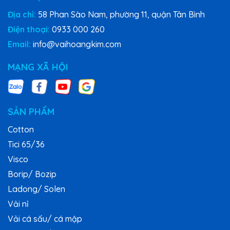
Địa chỉ:
58 Phan Sào Nam, phường 11, quận Tân Bình
Điện thoại:
0933 000 260
Email:
info@vaihoangkim.com
MẠNG XÃ HỘI
SẢN PHẨM
Cotton
Tici 65/36
Visco
Borip/ Bozip
Ladong/ Solen
Vải nỉ
Vải cá sấu/ cá mập