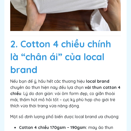
2. Cotton 4 chiều chính
là “chân ái” của local
brand
Nếu bạn để ý, hầu hết các thương hiệu
local brand
chuyên áo thun hiện nay đều lựa chọn
vải thun cotton 4
chiều
. Lý do đơn giản: vải ôm form đẹp, co giãn thoải
mái, thấm hút mồ hôi tốt – cực kỳ phù hợp cho giới trẻ
thích vừa thời trang vừa năng động.
Một số định lượng phổ biến được local brand ưa chuộng:
Cotton 4 chiều 170gsm – 190gsm:
may áo thun