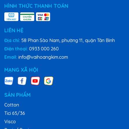
HÌNH THỨC THANH TOÁN
LIÊN HỆ
Địa chỉ:
58 Phan Sào Nam, phường 11, quận Tân Bình
Điện thoại:
0933 000 260
Email:
info@vaihoangkim.com
MẠNG XÃ HỘI
SẢN PHẨM
Cotton
Tici 65/36
Visco