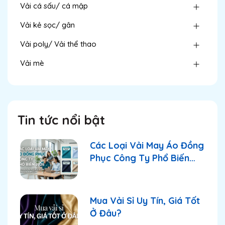
Vải cá sấu/ cá mập
Vải kẻ sọc/ gân
Vải poly/ Vải thể thao
Vải mè
Tin tức nổi bật
Các Loại Vải May Áo Đồng
Phục Công Ty Phổ Biến
2026
Mua Vải Sỉ Uy Tín, Giá Tốt
Ở Đâu?