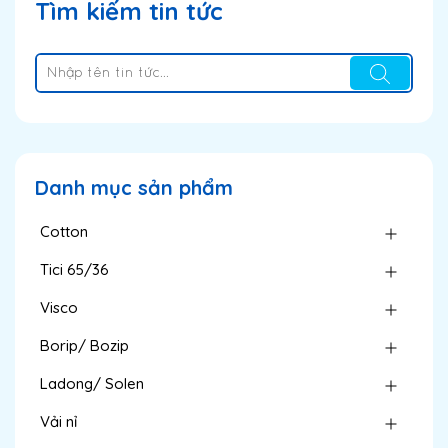
Tìm kiếm tin tức
Danh mục sản phẩm
Cotton
Tici 65/36
Visco
Borip/ Bozip
Ladong/ Solen
Vải nỉ