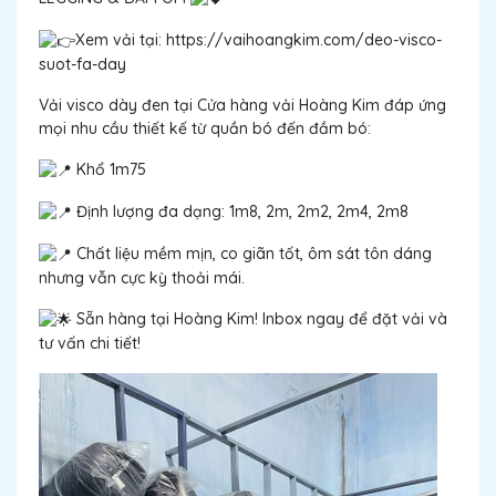
Xem vải tại:
https://vaihoangkim.com/deo-visco-
suot-fa-day
Vải visco dày đen tại Cửa hàng vải Hoàng Kim đáp ứng
mọi nhu cầu thiết kế từ quần bó đến đầm bó:
Khổ 1m75
Định lượng đa dạng: 1m8, 2m, 2m2, 2m4, 2m8
Chất liệu mềm mịn, co giãn tốt, ôm sát tôn dáng
nhưng vẫn cực kỳ thoải mái.
Sẵn hàng tại Hoàng Kim! Inbox ngay để đặt vải và
tư vấn chi tiết!