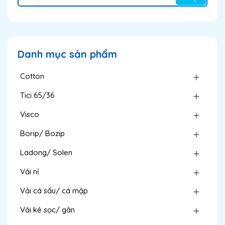
Danh mục sản phẩm
Cotton
Tici 65/36
Visco
Borip/ Bozip
Ladong/ Solen
Vải nỉ
Vải cá sấu/ cá mập
Vải kẻ sọc/ gân