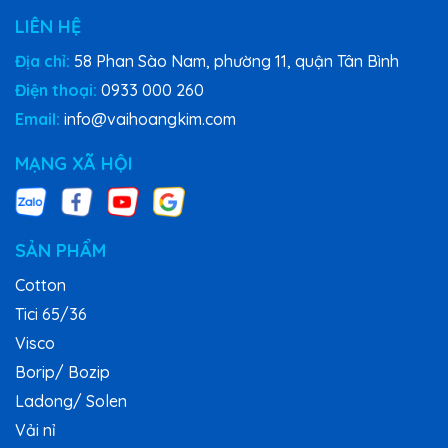
LIÊN HỆ
Địa chỉ:
58 Phan Sào Nam, phường 11, quận Tân Bình
Điện thoại:
0933 000 260
Email:
info@vaihoangkim.com
MẠNG XÃ HỘI
SẢN PHẨM
Cotton
Tici 65/36
Visco
Borip/ Bozip
Ladong/ Solen
Vải nỉ