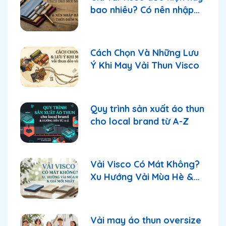
bao nhiêu? Có nên nhập
thời điểm này?
Cách Chọn Và Những Lưu
Ý Khi May Vải Thun Visco
Quy trình sản xuất áo thun
cho local brand từ A-Z
Vải Visco Có Mát Không?
Xu Hướng Vải Mùa Hè &
Giá Mới Nhất
Vải may áo thun oversize