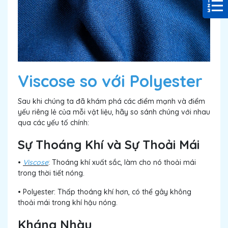
Viscose so với Polyester
Sau khi chúng ta đã khám phá các điểm mạnh và điểm
yếu riêng lẻ của mỗi vật liệu, hãy so sánh chúng với nhau
qua các yếu tố chính:
Sự Thoáng Khí và Sự Thoải Mái
•
Viscose
: Thoáng khí xuất sắc, làm cho nó thoải mái
trong thời tiết nóng.
• Polyester: Thấp thoáng khí hơn, có thể gây không
thoải mái trong khí hậu nóng.
Kháng Nhàu