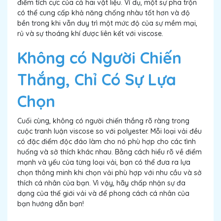
điểm tích cực của cả hai vật liệu. Ví dụ, một sự pha trộn
có thể cung cấp khả năng chống nhàu tốt hơn và độ
bền trong khi vẫn duy trì một mức độ của sự mềm mại,
rủ và sự thoáng khí được liên kết với viscose.
Không có Người Chiến
Thắng, Chỉ Có Sự Lựa
Chọn
Cuối cùng, không có người chiến thắng rõ ràng trong
cuộc tranh luận viscose so với polyester. Mỗi loại vải đều
có đặc điểm độc đáo làm cho nó phù hợp cho các tình
huống và sở thích khác nhau. Bằng cách hiểu rõ về điểm
mạnh và yếu của từng loại vải, bạn có thể đưa ra lựa
chọn thông minh khi chọn vải phù hợp với nhu cầu và sở
thích cá nhân của bạn. Vì vậy, hãy chấp nhận sự đa
dạng của thế giới vải và để phong cách cá nhân của
bạn hướng dẫn bạn!