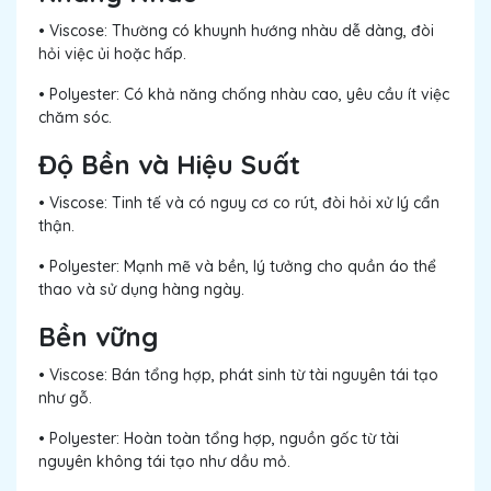
• Viscose: Thường có khuynh hướng nhàu dễ dàng, đòi
hỏi việc ủi hoặc hấp.
• Polyester: Có khả năng chống nhàu cao, yêu cầu ít việc
chăm sóc.
Độ Bền và Hiệu Suất
• Viscose: Tinh tế và có nguy cơ co rút, đòi hỏi xử lý cẩn
thận.
• Polyester: Mạnh mẽ và bền, lý tưởng cho quần áo thể
thao và sử dụng hàng ngày.
Bền vững
• Viscose: Bán tổng hợp, phát sinh từ tài nguyên tái tạo
như gỗ.
• Polyester: Hoàn toàn tổng hợp, nguồn gốc từ tài
nguyên không tái tạo như dầu mỏ.