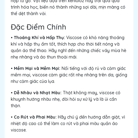
hợp từ gỗ. Vật liệu dựa trên xenluloz này trải qua quá
trình hóa học, biến nó thành những sợi dài, mịn màng có
thể dệt thành vải.
Đặc Điểm Chính
• Thoáng Khí và Hấp Thụ:
Viscose có khả năng thoáng
khí và hấp thụ ẩm tốt, thích hợp cho thời tiết nóng và
quần áo thể thao. Hãy nghĩ đến những chiếc váy mùa hè
nhẹ nhàng và áo thun thoải mái.
• Mềm Mại và Mềm Mại:
Nổi tiếng với độ rủ và cảm giác
mềm mại, viscose cảm giác rất nhẹ nhàng trên da, giống
như cảm giác của lụa.
• Dễ Nhàu và Nhạt Màu:
Thật không may, viscose có
khuynh hướng nhàu nhẹ, đòi hỏi sự xử lý và là ủi cẩn
thận.
• Co Rút và Phai Màu:
Hãy chú ý đến hướng dẫn giặt, vì
nhiệt độ cao có thể làm co rút và phai màu quần áo
viscose.