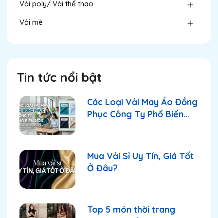
Vải poly/ Vải thể thao
Vải mè
Tin tức nổi bật
Các Loại Vải May Áo Đồng
Phục Công Ty Phổ Biến
2026
Mua Vải Sỉ Uy Tín, Giá Tốt
Ở Đâu?
Top 5 món thời trang