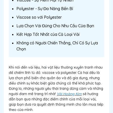
Viscose - Sự Mềm Mại Tự Nhiên
Polyester - Sự Đa Năng Bền Bỉ
Viscose so với Polyester
Lựa Chọn Vải Đúng Cho Nhu Cầu Của Bạn
Kết Hợp Tốt Nhất của Cả Loại Vải
Không có Người Chiến Thắng, Chỉ Có Sự Lựa
Chọn
Khi nói đến vải liệu, hai vật liệu thường xuyên tranh nhau
để chiếm lĩnh tủ đồ: viscose và polyester. Cả hai đều là
lựa chọn phổ biến cho quần áo và đồ gia dụng, nhưng
điều chỉnh sự khác biệt giữa chúng có thể khá phức tạp.
Đừng lo, những người yêu thời trang dũng cảm và những
người đam mê trang trí nhà!
Vải Hoàng Kim
sẽ hướng
dẫn bạn qua những đặc điểm chính của mỗi loại vải,
giúp bạn đưa ra quyết định thông minh cho lần mua tiếp
theo của mình.