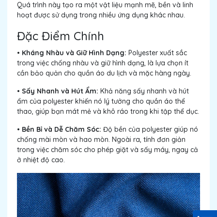
Quá trình này tạo ra một vật liệu mạnh mẽ, bền và linh
hoạt được sử dụng trong nhiều ứng dụng khác nhau.
Đặc Điểm Chính
• Kháng Nhàu và Giữ Hình Dạng:
Polyester xuất sắc
trong việc chống nhàu và giữ hình dạng, là lựa chọn ít
cần bảo quản cho quần áo du lịch và mặc hàng ngày.
• Sấy Nhanh và Hút Ẩm:
Khả năng sấy nhanh và hút
ẩm của polyester khiến nó lý tưởng cho quần áo thể
thao, giúp bạn mát mẻ và khô ráo trong khi tập thể dục.
• Bền Bỉ và Dễ Chăm Sóc:
Độ bền của polyester giúp nó
chống mài mòn và hao mòn. Ngoài ra, tính đơn giản
trong việc chăm sóc cho phép giặt và sấy máy, ngay cả
ở nhiệt độ cao.