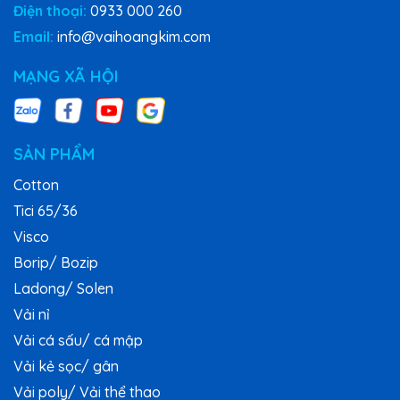
Điện thoại:
0933 000 260
Email:
info@vaihoangkim.com
MẠNG XÃ HỘI
SẢN PHẨM
Cotton
Tici 65/36
Visco
Borip/ Bozip
Ladong/ Solen
Vải nỉ
Vải cá sấu/ cá mập
Vải kẻ sọc/ gân
Vải poly/ Vải thể thao