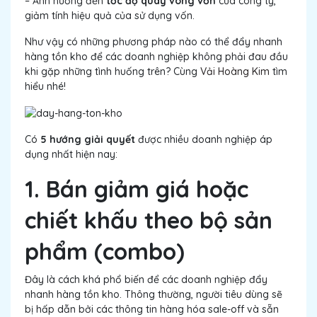
– Ảnh hưởng đến
tốc độ quay vòng vốn
của công ty,
giảm tính hiệu quả của sử dụng vốn.
Như vậy có những phương pháp nào có thể đẩy nhanh
hàng tồn kho để các doanh nghiệp không phải đau đầu
khi gặp những tình huống trên? Cùng
Vải Hoàng Kim
tìm
hiểu nhé!
Có
5
hướng giải quyết
được nhiều doanh nghiệp áp
dụng nhất hiện nay:
1. Bán giảm giá hoặc
chiết khấu theo bộ sản
phẩm (combo)
Đây là cách khá phổ biến để các doanh nghiệp đẩy
nhanh hàng tồn kho. Thông thường, người tiêu dùng sẽ
bị hấp dẫn bởi các thông tin hàng hóa sale-off và sẵn