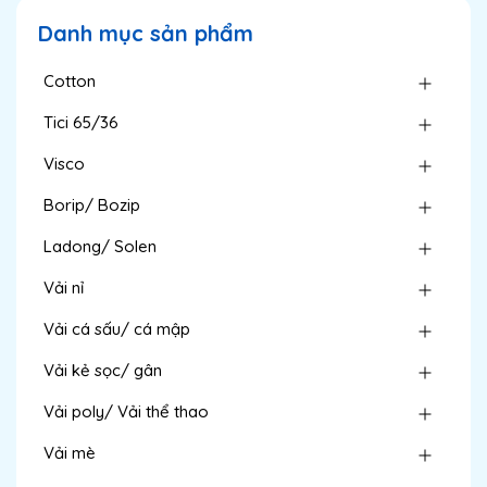
Danh mục sản phẩm
Cotton
Tici 65/36
Visco
Borip/ Bozip
Ladong/ Solen
Vải nỉ
Vải cá sấu/ cá mập
Vải kẻ sọc/ gân
Vải poly/ Vải thể thao
Vải mè