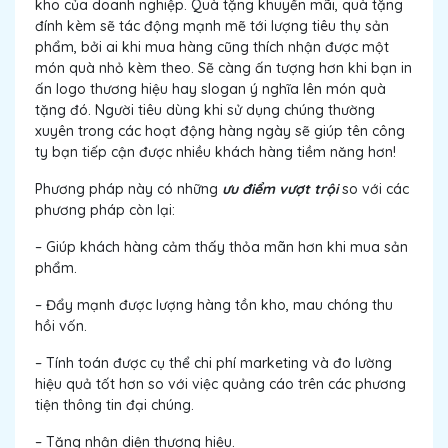
kho của doanh nghiệp. Quà tặng khuyến mãi, quà tặng
đính kèm sẽ tác động mạnh mẽ tới lượng tiêu thụ sản
phẩm, bởi ai khi mua hàng cũng thích nhận được một
món quà nhỏ kèm theo. Sẽ càng ấn tượng hơn khi bạn in
ấn logo thương hiệu hay slogan ý nghĩa lên món quà
tặng đó. Người tiêu dùng khi sử dụng chúng thường
xuyên trong các hoạt động hàng ngày sẽ giúp tên công
ty bạn tiếp cận được nhiều khách hàng tiềm năng hơn!
Phương pháp này có những
ưu điểm vượt trội
so với các
phương pháp còn lại:
– Giúp khách hàng cảm thấy thỏa mãn hơn khi mua sản
phẩm.
– Đẩy mạnh được lượng hàng tồn kho, mau chóng thu
hồi vốn.
– Tính toán được cụ thể chi phí marketing và đo lường
hiệu quả tốt hơn so với việc quảng cáo trên các phương
tiện thông tin đại chúng.
– Tăng nhận diện thương hiệu.