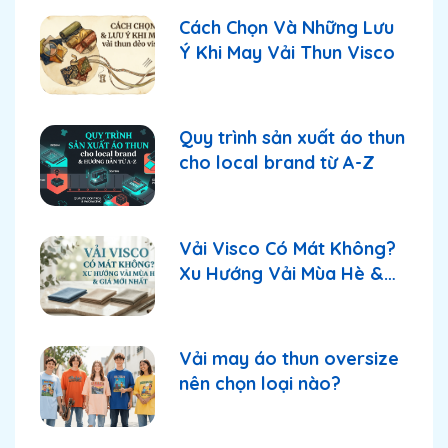
Cách Chọn Và Những Lưu
Ý Khi May Vải Thun Visco
Quy trình sản xuất áo thun
cho local brand từ A-Z
Vải Visco Có Mát Không?
Xu Hướng Vải Mùa Hè &
Giá Mới Nhất
Vải may áo thun oversize
nên chọn loại nào?