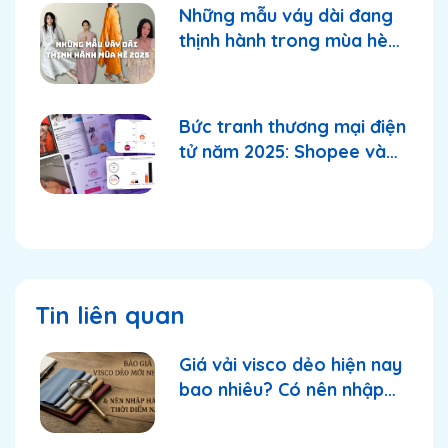
Những mẫu váy dài đang
thịnh hành trong mùa hè
2025
Bức tranh thương mại điện
tử năm 2025: Shopee và
TikTok Shop tiếp tục
thống lĩnh thị trường?
Tin liên quan
Giá vải visco dẻo hiện nay
bao nhiêu? Có nên nhập
thời điểm này?