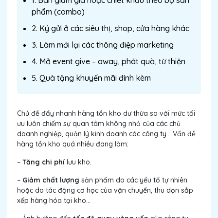
1. Bán giảm giá hoặc chiết khấu theo bộ sản
phẩm (combo)
2. Ký gửi ở các siêu thị, shop, cửa hàng khác
3. Làm mới lại các thông điệp marketing
4. Mở event give – away, phát quà, từ thiện
5. Quà tặng khuyến mãi đính kèm
Chủ đề đẩy nhanh hàng tồn kho dư thừa so với mức tối
ưu luôn chiếm sự quan tâm không nhỏ của các chủ
doanh nghiệp, quản lý kinh doanh các công ty… Vấn đề
hàng tồn kho quá nhiều đang làm:
–
Tăng chi phí
lưu kho.
–
Giảm chất lượng
sản phẩm do các yếu tố tự nhiên
hoặc do tác động cơ học của vận chuyển, thu dọn sắp
xếp hàng hóa tại kho…