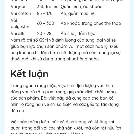
Vải jean
350 trở lên
Quần jean, áo khoác
Vải cotton
85 – 170
Áo, quần mùa hè
Vải
60 – 300
Áo khoác, trang phục thể thao
polyester
Vải silk
20 – 28
Áo cưới, đầm tiệc
Nắm rõ chỉ số GSM và định lượng của từng loại vải sẽ
giúp bạn lựa chọn sản phẩm vải một cách hợp lý. Điều
này không chỉ đảm bảo chất lượng mà còn mang lại sự
thoải mái khi sử dụng trang phục hàng ngày
Kết luận
Trong ngành may mặc, việc tính định lượng vải thun
đóng vai trò rất quan trọng, giúp xác định chất lượng
của sản phẩm. Bài viết này đã cung cấp cho bạn cái
nhìn rõ ràng hơn về chỉ số GSM và các yếu tố tác động
đến nó.
Việc nắm vững kiến thức về định lượng vải không chỉ
quan trọng đối với các nhà sản xuất, mà còn rất hữu ích