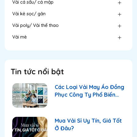
Vải cá sấu/ cá mập
Vải kẻ sọc/ gân
Vải poly/ Vải thể thao
Vải mè
Tin tức nổi bật
Các Loại Vải May Áo Đồng
Phục Công Ty Phổ Biến
2026
Mua Vải Sỉ Uy Tín, Giá Tốt
Ở Đâu?