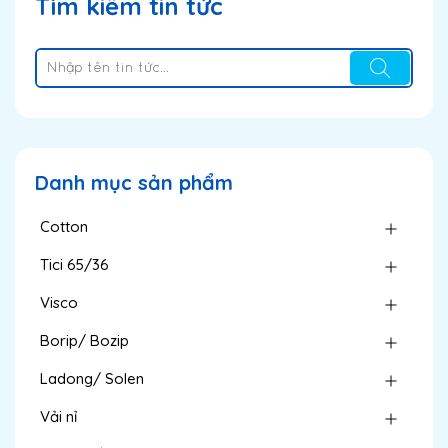
Tìm kiếm tin tức
Danh mục sản phẩm
Cotton
Tici 65/36
Visco
Borip/ Bozip
Ladong/ Solen
Vải nỉ