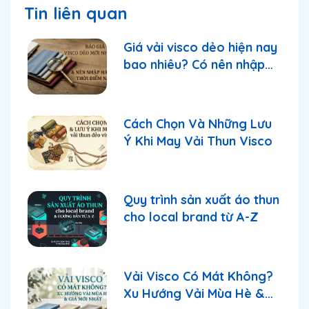
Tin liên quan
Giá vải visco dẻo hiện nay
bao nhiêu? Có nên nhập
thời điểm này?
Cách Chọn Và Những Lưu
Ý Khi May Vải Thun Visco
Quy trình sản xuất áo thun
cho local brand từ A-Z
Vải Visco Có Mát Không?
Xu Hướng Vải Mùa Hè &