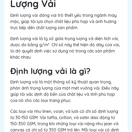
Lượng Vải
Định lượng vải đóng vai trò thiết yếu trong ngành may
mặc, giúp tôi lựa chọn chất liệu phù hợp và ảnh hưởng
trực tiếp đến chất lượng sản phẩm.
Định lượng vải là tỷ số giữa trọng lượng và diện tích vải,
được đo bằng g/m². Chỉ số này thể hiện độ dày của vải,
từ đó quyết định việc sử dụng nó trong các sản phẩm
khác nhau.
Định lượng vải là gì?
Định lượng vải là một thông số kỹ thuật quan trọng,
phản ánh trọng lượng của một mét vuông vải. Điều này
giúp tôi xác định độ bền của chất liệu và tính phù hợp
của nó cho các loại trang phục.
Các loại vải như linen, voan, và lưới có chỉ số định lượng
từ 30-150 GSM. Vải tafta, cotton, và satin dao động từ
150-350 GSM, trong khi những loại vải nặng như jean và
canvas có chỉ số từ 350 GSM trở lên. Mỗi loại vải có định