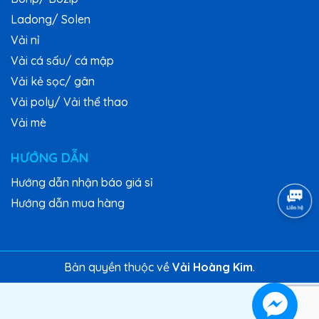
Ladong/ Solen
Vải nỉ
Vải cá sấu/ cá mập
Vải kẻ sọc/ gân
Vải poly/ Vải thể thao
Vải mè
HƯỚNG DẪN
Hướng dẫn nhận báo giá sỉ
Hướng dẫn mua hàng
Bản quyền thuộc về
Vải Hoàng Kim
.