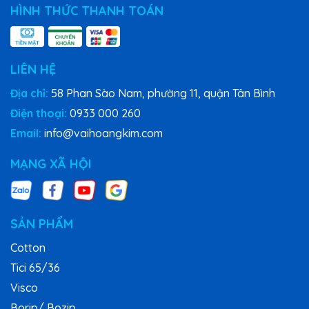
HÌNH THỨC THANH TOÁN
LIÊN HỆ
Địa chỉ:
58 Phan Sào Nam, phường 11, quận Tân Bình
Điện thoại:
0933 000 260
Email:
info@vaihoangkim.com
MẠNG XÃ HỘI
SẢN PHẨM
Cotton
Tici 65/36
Visco
Borip/ Bozip