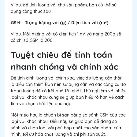
Ví dụ, để tính lượng vải cho sản phẩm, bạn có thể sử
dụng công thức sau:
GSM =
Trọng lượng vải (g) / Diện tích vải (m²)
Ví dụ: Một miếng vải có diện tích 1 m² và nặng 200g sẽ
có chỉ số GSM là 200.
Tuyệt chiêu để tính toán
nhanh chóng và chính xác
Để tính định lượng vải chính xác, việc đo lường cẩn thận
là điều cần thiết. Bạn nên sử dụng cân và các công cụ đo
trọng lượng để có kết quả tốt nhất. Thử nghiệm với nhiều
loại vải khác nhau cũng sẽ giúp bạn hiểu rõ hơn về cách
tính và chọn chất liệu phù hợp.
Một mẹo hay là chuẩn bị sẵn bảng so sánh GSM của các
loại vải khác nhau. Điều này sẽ giúp bạn dễ dàng so
sánh và chọn loại vải phù hợp nhất cho sản phẩm của
mình, tối ưu hóa chất lượng và chi phí sản xuất.