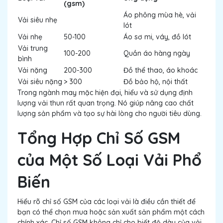
(gsm)
Áo phông mùa hè, vải
Vải siêu nhẹ
lót
Vải nhẹ
50-100
Áo sơ mi, váy, đồ lót
Vải trung
100-200
Quần áo hàng ngày
bình
Vải nặng
200-300
Đồ thể thao, áo khoác
Vải siêu nặng
> 300
Đồ bảo hộ, nội thất
Trong ngành may mặc hiện đại, hiểu và sử dụng định
lượng vải thun rất quan trọng. Nó giúp nâng cao chất
lượng sản phẩm và tạo sự hài lòng cho người tiêu dùng.
Tổng Hợp Chỉ Số GSM
của Một Số Loại Vải Phổ
Biến
Hiểu rõ chỉ số GSM của các loại vải là điều cần thiết để
bạn có thể chọn mua hoặc sản xuất sản phẩm một cách
chính xác. Chỉ số GSM không chỉ cho biết độ dày của vải