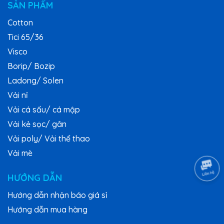
SẢN PHẨM
Cotton
Tici 65/36
Visco
Borip/ Bozip
Ladong/ Solen
Vải nỉ
Vải cá sấu/ cá mập
Vải kẻ sọc/ gân
Vải poly/ Vải thể thao
Vải mè
HƯỚNG DẪN
Hướng dẫn nhận báo giá sỉ
Hướng dẫn mua hàng