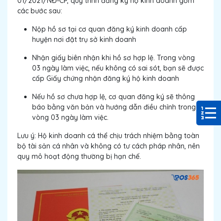
01/2021/NĐ-CP, quy trình đăng ký hộ kinh doanh gồm
các bước sau:
Nộp hồ sơ tại cơ quan đăng ký kinh doanh cấp
huyện nơi đặt trụ sở kinh doanh
Nhận giấy biên nhận khi hồ sơ hợp lệ. Trong vòng
03 ngày làm việc, nếu không có sai sót, bạn sẽ được
cấp Giấy chứng nhận đăng ký hộ kinh doanh
Nếu hồ sơ chưa hợp lệ, cơ quan đăng ký sẽ thông
báo bằng văn bản và hướng dẫn điều chỉnh trong
vòng 03 ngày làm việc.
Lưu ý: Hộ kinh doanh cá thể chịu trách nhiệm bằng toàn
bộ tài sản cá nhân và không có tư cách pháp nhân, nên
quy mô hoạt động thường bị hạn chế.