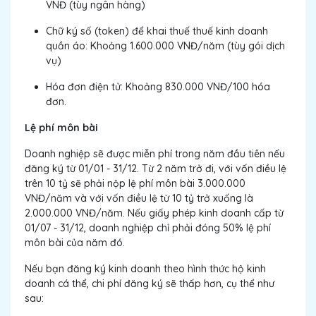
VNĐ (tùy ngân hàng)
Chữ ký số (token) để khai thuế thuế kinh doanh
quần áo: Khoảng 1.600.000 VNĐ/năm (tùy gói dịch
vụ)
Hóa đơn điện tử: Khoảng 830.000 VNĐ/100 hóa
đơn.
Lệ phí môn bài
Doanh nghiệp sẽ được miễn phí trong năm đầu tiên nếu
đăng ký từ 01/01 - 31/12. Từ 2 năm trở đi, với vốn điều lệ
trên 10 tỷ sẽ phải nộp lệ phí môn bài 3.000.000
VNĐ/năm và với vốn điều lệ từ 10 tỷ trở xuống là
2.000.000 VNĐ/năm. Nếu giấy phép kinh doanh cấp từ
01/07 - 31/12, doanh nghiệp chỉ phải đóng 50% lệ phí
môn bài của năm đó.
Nếu bạn đăng ký kinh doanh theo hình thức hộ kinh
doanh cá thể, chi phí đăng ký sẽ thấp hơn, cụ thể như
sau: