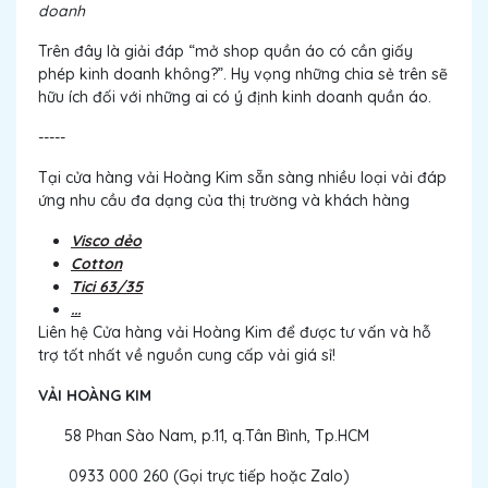
doanh
Trên đây là giải đáp “mở shop quần áo có cần giấy
phép kinh doanh không?”. Hy vọng những chia sẻ trên sẽ
hữu ích đối với những ai có ý định kinh doanh quần áo.
-----
Tại cửa hàng vải Hoàng Kim sẵn sàng nhiều loại vải đáp
ứng nhu cầu đa dạng của thị trường và khách hàng
Visco dẻo
Cotton
Tici 63/35
...
Liên hệ Cửa hàng vải Hoàng Kim để được tư vấn và hỗ
trợ tốt nhất về nguồn cung cấp vải giá sỉ!
VẢI HOÀNG KIM
58 Phan Sào Nam, p.11, q.Tân Bình, Tp.HCM
0933 000 260 (Gọi trực tiếp hoặc Zalo)