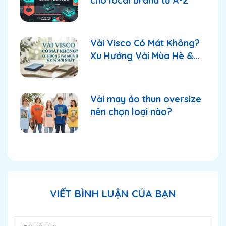
cho local brand từ A-Z
Vải Visco Có Mát Không?
Xu Hướng Vải Mùa Hè &
Giá Mới Nhất
Vải may áo thun oversize
nên chọn loại nào?
VIẾT BÌNH LUẬN CỦA BẠN