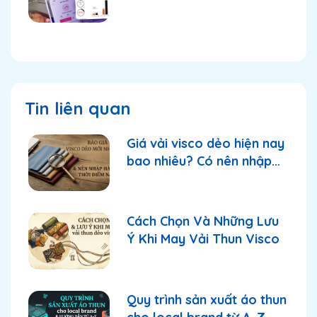
TikTok Shop tiếp tục
thống lĩnh thị trường?
Tin liên quan
Giá vải visco dẻo hiện nay
bao nhiêu? Có nên nhập
thời điểm này?
Cách Chọn Và Những Lưu
Ý Khi May Vải Thun Visco
Quy trình sản xuất áo thun