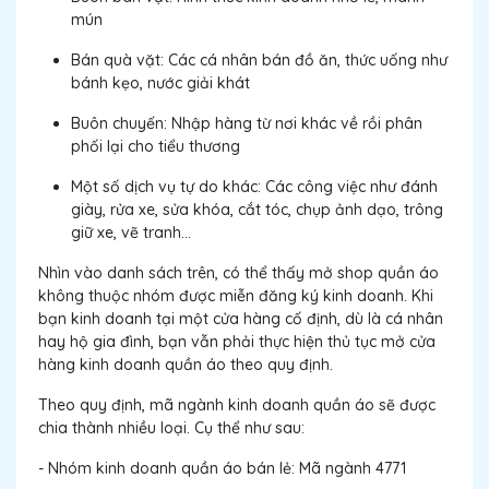
mún
Bán quà vặt: Các cá nhân bán đồ ăn, thức uống như
bánh kẹo, nước giải khát
Buôn chuyến: Nhập hàng từ nơi khác về rồi phân
phối lại cho tiểu thương
Một số dịch vụ tự do khác: Các công việc như đánh
giày, rửa xe, sửa khóa, cắt tóc, chụp ảnh dạo, trông
giữ xe, vẽ tranh…
Nhìn vào danh sách trên, có thể thấy mở shop quần áo
không thuộc nhóm được miễn đăng ký kinh doanh. Khi
bạn kinh doanh tại một cửa hàng cố định, dù là cá nhân
hay hộ gia đình, bạn vẫn phải thực hiện thủ tục mở cửa
hàng kinh doanh quần áo theo quy định.
Theo quy định, mã ngành kinh doanh quần áo sẽ được
chia thành nhiều loại. Cụ thể như sau:
- Nhóm kinh doanh quần áo bán lẻ: Mã ngành 4771