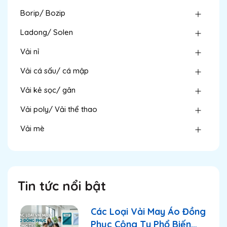
Borip/ Bozip
Ladong/ Solen
Vải nỉ
Vải cá sấu/ cá mập
Vải kẻ sọc/ gân
Vải poly/ Vải thể thao
Vải mè
Tin tức nổi bật
Các Loại Vải May Áo Đồng
Phục Công Ty Phổ Biến