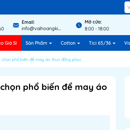
Mở cửa:
Email:
info@vaihoangkim.com
60
8:00 - 18:00
o Giá Sỉ
Sản Phẩm
Cotton
Tici 65/36
Vi
ựa chọn phổ biến để may áo thun đồng phục
a chọn phổ biến để may áo