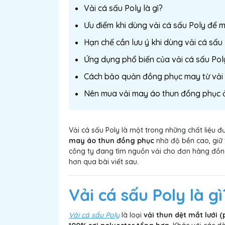
Vải cá sấu Poly là gì?
Ưu điểm khi dùng vải cá sấu Poly để
Hạn chế cần lưu ý khi dùng vải cá sấu
Ứng dụng phổ biến của vải cá sấu Pol
Cách bảo quản đồng phục may từ vải 
Nên mua vải may áo thun đồng phục 
Vải cá sấu Poly là một trong những chất liệu đ
may áo thun đồng phục
nhờ độ bền cao, giữ 
công ty đang tìm nguồn vải cho đơn hàng đồn
hơn qua bài viết sau.
Vải cá sấu Poly là gì
Vải cá sấu Poly
là loại
vải thun dệt mắt lưới (