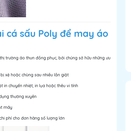
i cá sấu Poly để may áo
thị trường áo thun đồng phục, bởi chúng sở hữu những ưu
ị xệ hoặc chùng sau nhiều lần giặt
 in chuyển nhiệt, in lụa hoặc thêu vi tính
ử dụng thường xuyên
iặt máy
hi phí cho đơn hàng số lượng lớn