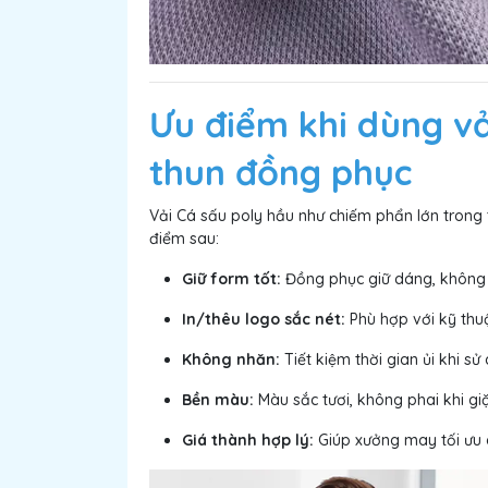
Ưu điểm khi dùng vả
thun đồng phục
Vải Cá sấu poly hầu như chiếm phẩn lớn trong 
điểm sau:
Giữ form tốt:
Đồng phục giữ dáng, không b
In/thêu logo sắc nét:
Phù hợp với kỹ thuật
Không nhăn:
Tiết kiệm thời gian ủi khi s
Bền màu:
Màu sắc tươi, không phai khi g
Giá thành hợp lý:
Giúp xưởng may tối ưu c