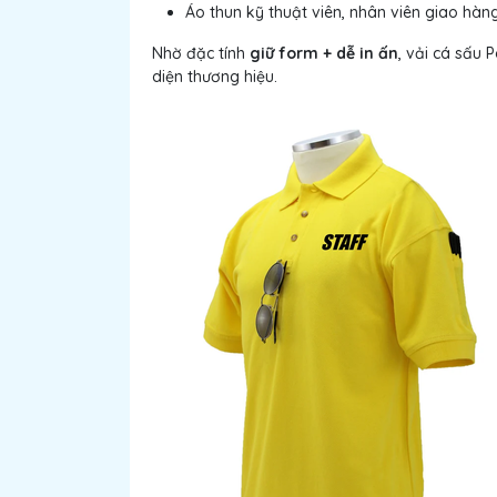
Áo thun kỹ thuật viên, nhân viên giao hàn
Nhờ đặc tính
giữ form + dễ in ấn
, vải cá sấu 
diện thương hiệu.