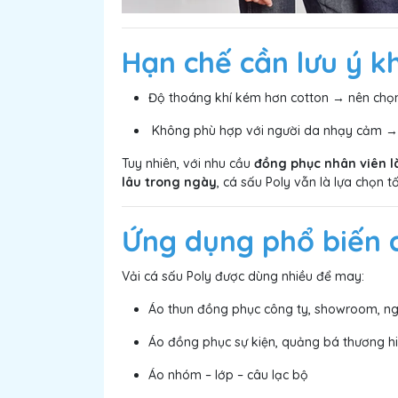
Hạn chế cần lưu ý kh
Độ thoáng khí kém hơn cotton → nên chọn
Không phù hợp với người da nhạy cảm → c
Tuy nhiên, với nhu cầu
đồng phục nhân viên 
lâu trong ngày
, cá sấu Poly vẫn là lựa chọn tố
Ứng dụng phổ biến c
Vải cá sấu Poly được dùng nhiều để may:
Áo thun đồng phục công ty, showroom, n
Áo đồng phục sự kiện, quảng bá thương h
Áo nhóm – lớp – câu lạc bộ