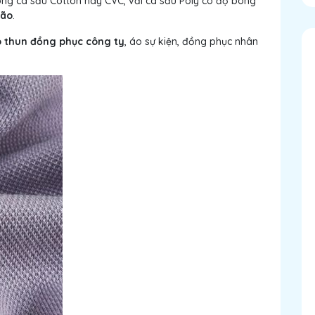
òng cá sấu Cotton hay CVC, vải cá sấu Poly có độ bóng
ião
.
 thun đồng phục công ty
, áo sự kiện, đồng phục nhân