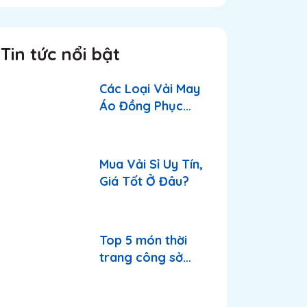
Tin tức nổi bật
Các Loại Vải May
Áo Đồng Phục
Công Ty Phổ Biến
2026
Mua Vải Sỉ Uy Tín,
Giá Tốt Ở Đâu?
Top 5 món thời
trang công sở
nhất hè 2025