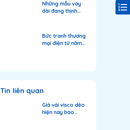
Những mẫu váy
dài đang thịnh
hành trong mùa
hè 2025
Bức tranh thương
mại điện tử năm
2025: Shopee và
TikTok Shop tiếp
tục thống lĩnh thị
trường?
Tin liên quan
Giá vải visco dẻo
hiện nay bao
nhiêu? Có nên
nhập thời điểm