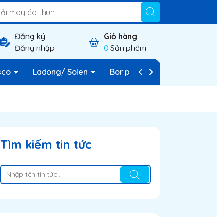
Đăng ký
Giỏ hàng
Đăng nhập
0
Sản phẩm
sco
Ladong/ Solen
Borip
Vải nỉ
Vải c
Tìm kiếm tin tức