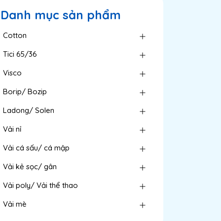
Danh mục sản phẩm
Cotton
Tici 65/36
Visco
Borip/ Bozip
Ladong/ Solen
Vải nỉ
Vải cá sấu/ cá mập
Vải kẻ sọc/ gân
Vải poly/ Vải thể thao
Vải mè