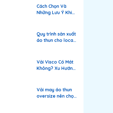
này?
Cách Chọn Và
Những Lưu Ý Khi
May Vải Thun
Visco
Quy trình sản xuất
áo thun cho local
brand từ A-Z
Vải Visco Có Mát
Không? Xu Hướng
Vải Mùa Hè & Giá
Mới Nhất
Vải may áo thun
oversize nên chọn
loại nào?