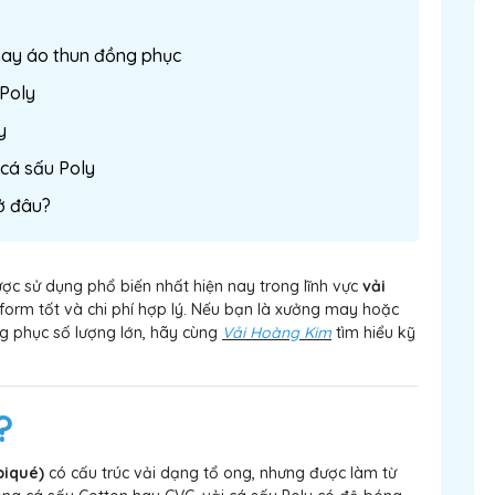
 may áo thun đồng phục
 Poly
y
cá sấu Poly
ở đâu?
ược sử dụng phổ biến nhất hiện nay trong lĩnh vực
vải
form tốt và chi phí hợp lý. Nếu bạn là xưởng may hoặc
g phục số lượng lớn, hãy cùng
Vải Hoàng Kim
tìm hiểu kỹ
?
piqué)
có cấu trúc vải dạng tổ ong, nhưng được làm từ