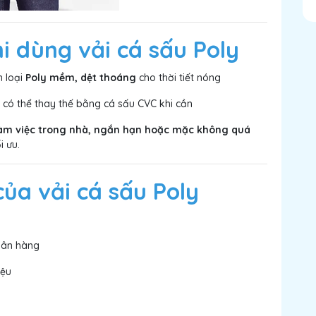
i dùng vải cá sấu Poly
 loại
Poly mềm, dệt thoáng
cho thời tiết nóng
ó thể thay thế bằng cá sấu CVC khi cần
làm việc trong nhà, ngắn hạn hoặc mặc không quá
i ưu.
ủa vải cá sấu Poly
gân hàng
iệu