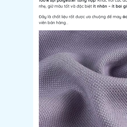
100% sợi polyester tổng hợp
. Khác với các d
nhẹ, giữ màu tốt và đặc biệt
ít nhăn – ít bai g
Đây là chất liệu rất được ưa chuộng để may
áo
viên bán hàng...