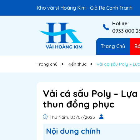
Kho vải sỉ Hoàng Kim - Giá Rẻ Cạnh Tranh
Holine:
0933 000 2
Trang Chủ
Bá
Trang chủ
Kiến thức
Vải cá sấu Poly – L
Vải cá sấu Poly – Lự
thun đồng phục
Thứ Năm, 03/07/2025
Nội dung chính