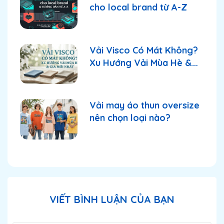
cho local brand từ A-Z
Vải Visco Có Mát Không?
Xu Hướng Vải Mùa Hè &
Giá Mới Nhất
Vải may áo thun oversize
nên chọn loại nào?
VIẾT BÌNH LUẬN CỦA BẠN