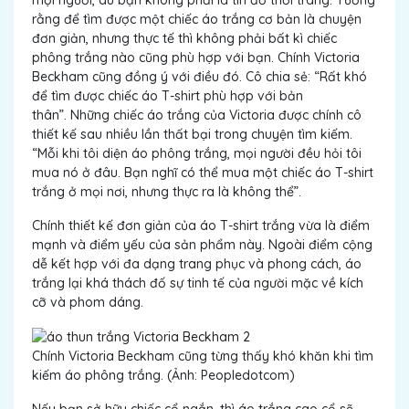
rằng để tìm được một chiếc áo trắng cơ bản là chuyện
đơn giản, nhưng thực tế thì không phải bất kì chiếc
phông trắng nào cũng phù hợp với bạn. Chính Victoria
Beckham cũng đồng ý với điều đó. Cô chia sẻ: “Rất khó
để tìm được chiếc áo T-shirt phù hợp với bản
thân”. Những chiếc áo trắng của Victoria được chính cô
thiết kế sau nhiều lần thất bại trong chuyện tìm kiếm.
“Mỗi khi tôi diện áo phông trắng, mọi người đều hỏi tôi
mua nó ở đâu. Bạn nghĩ có thể mua một chiếc áo T-shirt
trắng ở mọi nơi, nhưng thực ra là không thể”.
Chính thiết kế đơn giản của áo T-shirt trắng vừa là điểm
mạnh và điểm yếu của sản phẩm này. Ngoài điểm cộng
dễ kết hợp với đa dạng trang phục và phong cách, áo
trắng lại khá thách đố sự tinh tế của người mặc về kích
cỡ và phom dáng.
Chính Victoria Beckham cũng từng thấy khó khăn khi tìm
kiếm áo phông trắng. (Ảnh: Peopledotcom)
Nếu bạn sở hữu chiếc cổ ngắn, thì áo trắng cao cổ sẽ