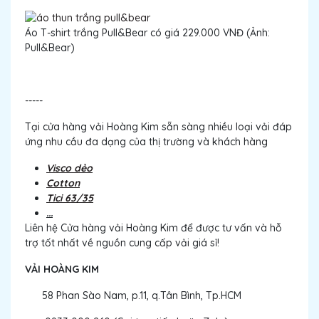
Áo T-shirt trắng Pull&Bear có giá 229.000 VNĐ (Ảnh:
Pull&Bear)
-----
Tại cửa hàng vải Hoàng Kim sẵn sàng nhiều loại vải đáp
ứng nhu cầu đa dạng của thị trường và khách hàng
Visco dẻo
Cotton
Tici 63/35
...
Liên hệ Cửa hàng vải Hoàng Kim để được tư vấn và hỗ
trợ tốt nhất về nguồn cung cấp vải giá sỉ!
VẢI HOÀNG KIM
58 Phan Sào Nam, p.11, q.Tân Bình, Tp.HCM