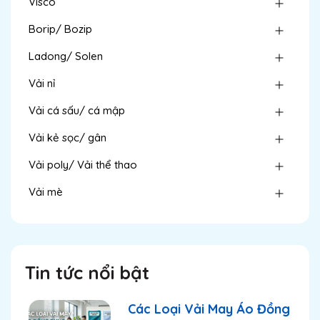
Visco
Borip/ Bozip
Ladong/ Solen
Vải nỉ
Vải cá sấu/ cá mập
Vải kẻ sọc/ gân
Vải poly/ Vải thể thao
Vải mè
Tin tức nổi bật
Các Loại Vải May Áo Đồng