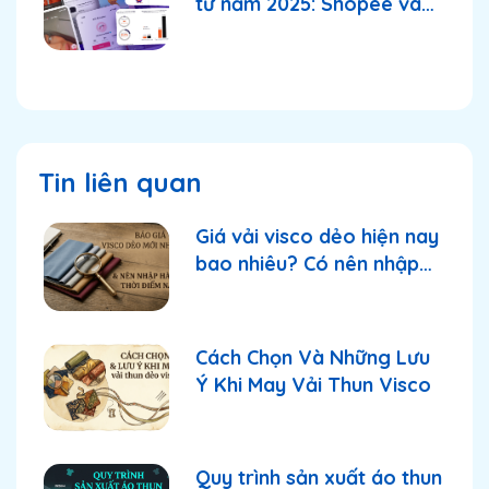
tử năm 2025: Shopee và
TikTok Shop tiếp tục
thống lĩnh thị trường?
Tin liên quan
Giá vải visco dẻo hiện nay
bao nhiêu? Có nên nhập
thời điểm này?
Cách Chọn Và Những Lưu
Ý Khi May Vải Thun Visco
Quy trình sản xuất áo thun