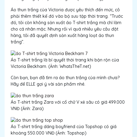
Áo thun trắng của Victoria được yêu thích đến mức, cô
phải thêm thiết kế đó vào bộ sưu tập thời trang. “Trước
đó, tôi còn không sản xuất áo T-shirt trắng mà chỉ làm
cho cá nhân mặc. Nhưng rồi vì quá nhiều yêu cầu đặt
hàng, tôi đã quyết định sản xuất hàng loạt áo thun
trắng”.
Áo T-shirt trắng là bí quyết thời trang khi bận rộn của
Victoria Beckham. (Ảnh: WhatsTheT.net)
Còn bạn, bạn đã tìm ra áo thun trắng của mình chưa?
Hãy để ELLE gợi ý vài sản phẩm nhé.
Áo T-shirt trắng Zara với cổ chữ V xẻ sâu có giá 499.000
VNĐ (Ảnh: Zara)
Áo T-shirt trắng dáng boyfriend của Topshop có giá
khoảng 550.000 VNĐ (Ảnh: Topshop)