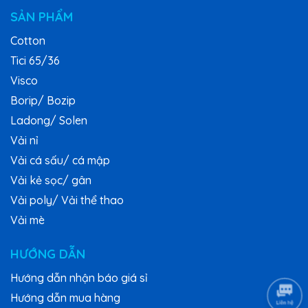
SẢN PHẨM
Cotton
Tici 65/36
Visco
Borip/ Bozip
Ladong/ Solen
Vải nỉ
Vải cá sấu/ cá mập
Vải kẻ sọc/ gân
Vải poly/ Vải thể thao
Vải mè
HƯỚNG DẪN
Hướng dẫn nhận báo giá sỉ
Hướng dẫn mua hàng